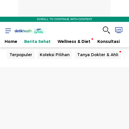
SCROLL TO CONTINUE WITH CONTENT
Home
Berita Sehat
Wellness & Diet
Konsultasi
Terpopuler
Koleksi Pilihan
Tanya Dokter & Ahli
T