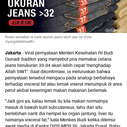
Risiko kematian di balik ukuran jeans lebih dari 32 (Foto:
Uyung/detikhealth)
Jakarta
-
Viral pernyataan Menteri Kesehatan RI Budi
Gunadi Sadikin yang menyebut pria memakai celana
jeans berukuran 33-34 akan lebih cepat 'menghadap
Allah SWT'. Saat dikonfirmasi, ia meluruskan bahwa
pernyataan tersebut mengacu pada analogi berbahaya
terhadap visceral fat atau lemak viseral menumpuk di area
perut akibat keseringan makan makanan berlemak.
"Jadi gini ya, kalau lemak itu kita makan normalnya
masuk di bawah kulit subcutaneus, tahu dari situ
berlebihan nanti dia nempel ke organ jantung, liver itu
namanya visceral fat," kata Menkes Budi ketika ditemui
awak media di Kantor DPR-MPR RI, Jakarta Pusat, Rabu