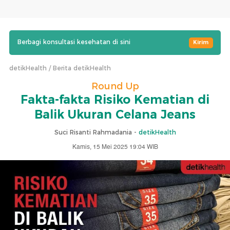
Berbagi konsultasi kesehatan di sini
Kirim
detikHealth
Berita detikHealth
Round Up
Fakta-fakta Risiko Kematian di
Balik Ukuran Celana Jeans
Suci Risanti Rahmadania -
detikHealth
Kamis, 15 Mei 2025 19:04 WIB