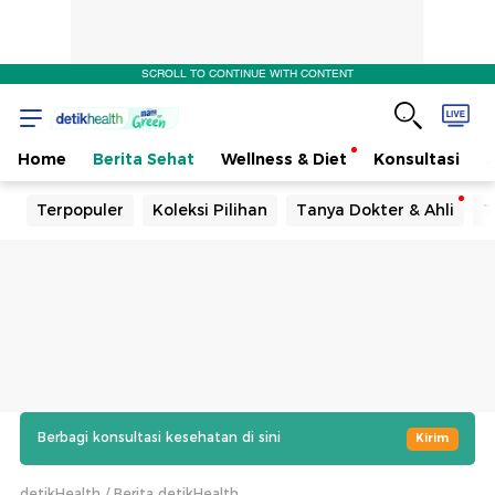
SCROLL TO CONTINUE WITH CONTENT
Home
Berita Sehat
Wellness & Diet
Konsultasi
Terpopuler
Koleksi Pilihan
Tanya Dokter & Ahli
T
Berbagi konsultasi kesehatan di sini
Kirim
detikHealth
Berita detikHealth