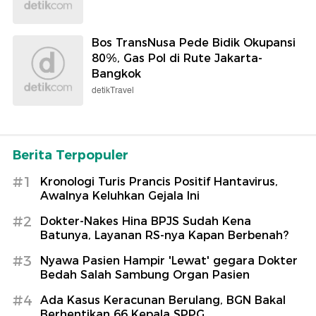
Bos TransNusa Pede Bidik Okupansi
80%, Gas Pol di Rute Jakarta-
Bangkok
detikTravel
Berita Terpopuler
#1
Kronologi Turis Prancis Positif Hantavirus,
Awalnya Keluhkan Gejala Ini
#2
Dokter-Nakes Hina BPJS Sudah Kena
Batunya, Layanan RS-nya Kapan Berbenah?
#3
Nyawa Pasien Hampir 'Lewat' gegara Dokter
Bedah Salah Sambung Organ Pasien
#4
Ada Kasus Keracunan Berulang, BGN Bakal
Berhentikan 66 Kepala SPPG