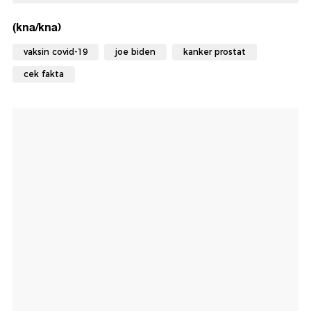
(kna/kna)
vaksin covid-19
joe biden
kanker prostat
cek fakta