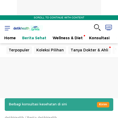
SCROLL TO CONTINUE WITH CONTENT
Home
Berita Sehat
Wellness & Diet
Konsultasi
Terpopuler
Koleksi Pilihan
Tanya Dokter & Ahli
T
Berbagi konsultasi kesehatan di sini
Kirim
detikHealth
Berita detikHealth