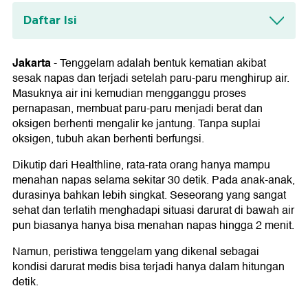
Daftar Isi
Berapa Banyak Air yang Dapat Memicu
Tenggelam?
Jakarta
-
Tenggelam adalah bentuk kematian akibat
sesak napas dan terjadi setelah paru-paru menghirup air.
Tahapan Tenggelam
Masuknya air ini kemudian mengganggu proses
pernapasan, membuat paru-paru menjadi berat dan
oksigen berhenti mengalir ke jantung. Tanpa suplai
oksigen, tubuh akan berhenti berfungsi.
Dikutip dari Healthline, rata-rata orang hanya mampu
menahan napas selama sekitar 30 detik. Pada anak-anak,
durasinya bahkan lebih singkat. Seseorang yang sangat
sehat dan terlatih menghadapi situasi darurat di bawah air
pun biasanya hanya bisa menahan napas hingga 2 menit.
Namun, peristiwa tenggelam yang dikenal sebagai
kondisi darurat medis bisa terjadi hanya dalam hitungan
detik.