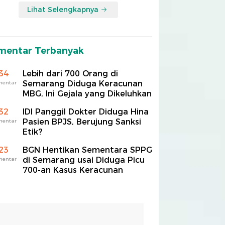
Lihat Selengkapnya
mentar Terbanyak
34
Lebih dari 700 Orang di
Semarang Diduga Keracunan
mentar
MBG, Ini Gejala yang Dikeluhkan
32
IDI Panggil Dokter Diduga Hina
Pasien BPJS, Berujung Sanksi
mentar
Etik?
23
BGN Hentikan Sementara SPPG
di Semarang usai Diduga Picu
mentar
700-an Kasus Keracunan