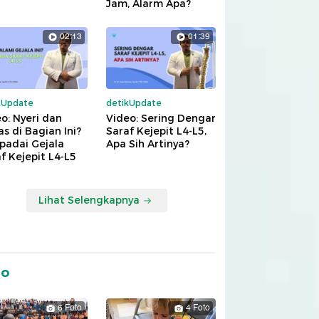
Jam, Alarm Apa?
02:13
01:39
kUpdate
detikUpdate
o: Nyeri dan
Video: Sering Dengar
s di Bagian Ini?
Saraf Kejepit L4-L5,
padai Gejala
Apa Sih Artinya?
f Kejepit L4-L5
Lihat Selengkapnya
to
6 Foto
4 Foto