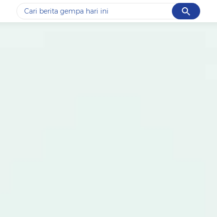
Cancel
Yang sedang ramai dicari
#1
piala presiden 2026
#2
prabowo
#3
gempa hari ini
#4
demo
#5
iran
Promoted
Terakhir yang dicari
Loading...