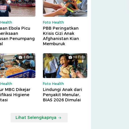
 Health
Foto Health
aan Ebola Picu
PBB Peringatkan
eriksaan
Krisis Gizi Anak
usan Penumpang
Afghanistan Kian
al
Memburuk
3 Foto
10 Foto
 Health
Foto Health
ur MBG Dikejar
Lindungi Anak dari
ifikasi Higiene
Penyakit Menular,
tasi
BIAS 2026 Dimulai
Lihat Selengkapnya