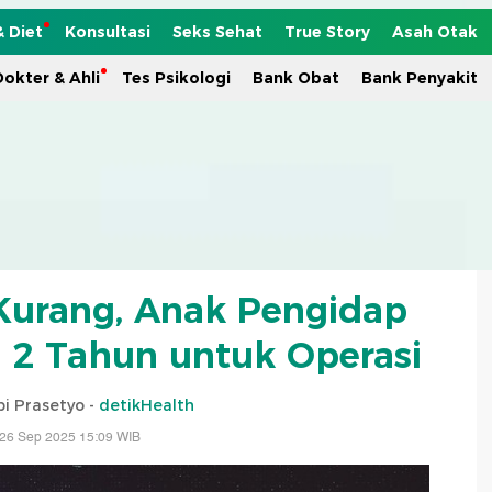
& Diet
Konsultasi
Seks Sehat
True Story
Asah Otak
okter & Ahli
Tes Psikologi
Bank Obat
Bank Penyakit
 Kurang, Anak Pengidap
 2 Tahun untuk Operasi
i Prasetyo -
detikHealth
 26 Sep 2025 15:09 WIB