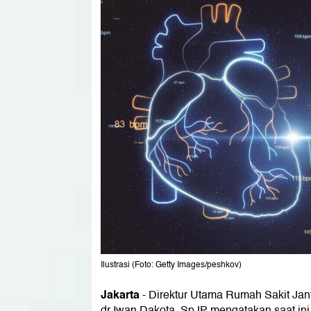
Ilustrasi (Foto: Getty Images/peshkov)
Jakarta
-
Direktur Utama Rumah Sakit Ja
dr Iwan Dakota, SpJP mengatakan saat in