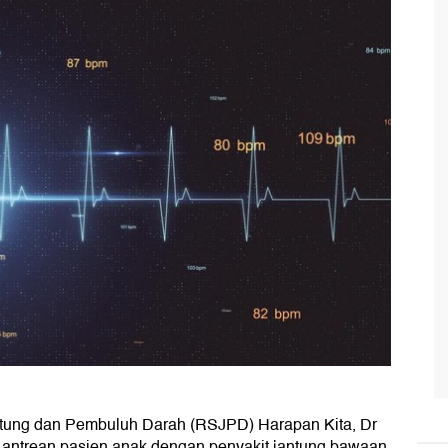
ntung dan Pembuluh Darah (RSJPD) Harapan Kita, Dr
i antrean pasien anak dengan penyakit jantung bawaan