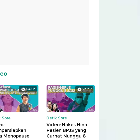
deo
24:01
21:17
k Sore
Detik Sore
o:
Video: Nakes Hina
persiapkan
Pasien BPJS yang
a Menopause
Curhat Nunggu 8