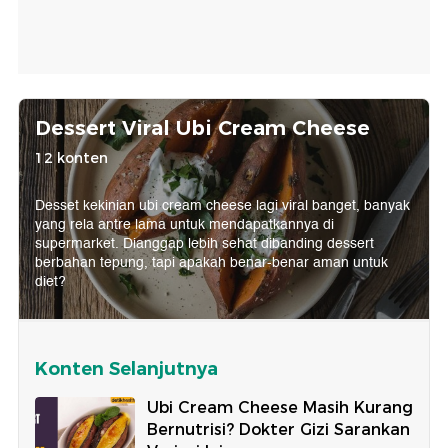
Dessert Viral Ubi Cream Cheese
12 konten
Desset kekinian ubi cream cheese lagi viral banget, banyak
yang rela antre lama untuk mendapatkannya di
supermarket. Dianggap lebih sehat dibanding dessert
berbahan tepung, tapi apakah benar-benar aman untuk
diet?
Konten Selanjutnya
Ubi Cream Cheese Masih Kurang
Bernutrisi? Dokter Gizi Sarankan