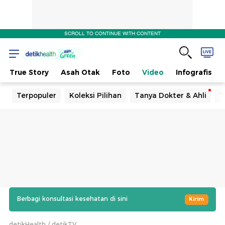
SCROLL TO CONTINUE WITH CONTENT
True Story
Asah Otak
Foto
Video
Infografis
Terpopuler
Koleksi Pilihan
Tanya Dokter & Ahli
T
Berbagi konsultasi kesehatan di sini
Kirim
detikHealth
detikTV