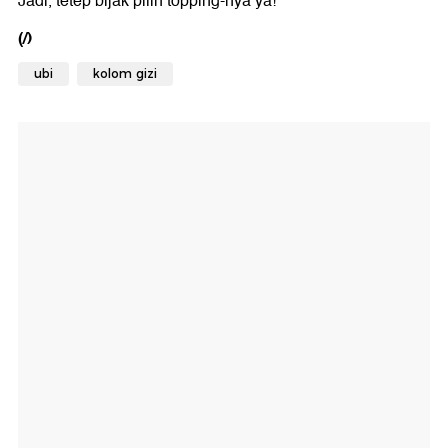
Jadi, tetep bijak pilih topping-nya ya!
(/)
ubi
kolom gizi