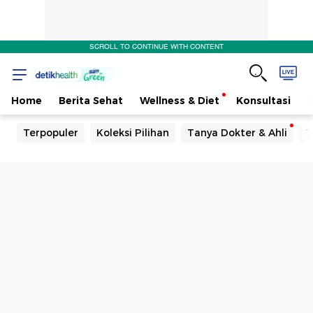
SCROLL TO CONTINUE WITH CONTENT
Home
Berita Sehat
Wellness & Diet
Konsultasi
Terpopuler
Koleksi Pilihan
Tanya Dokter & Ahli
T