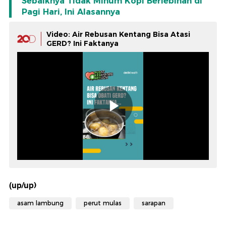
Sebaiknya Tidak Minum Kopi Berlebihan di
Pagi Hari, Ini Alasannya
Video: Air Rebusan Kentang Bisa Atasi
GERD? Ini Faktanya
(up/up)
asam lambung
perut mulas
sarapan