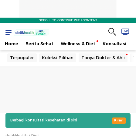
SCROLL TO CONTINUE WITH CONTENT
Home
Berita Sehat
Wellness & Diet
Konsultasi
Terpopuler
Koleksi Pilihan
Tanya Dokter & Ahli
T
Berbagi konsultasi kesehatan di sini
Kirim
detikHealth
Diet