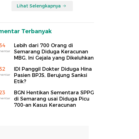
Lihat Selengkapnya
mentar Terbanyak
34
Lebih dari 700 Orang di
Semarang Diduga Keracunan
mentar
MBG, Ini Gejala yang Dikeluhkan
32
IDI Panggil Dokter Diduga Hina
Pasien BPJS, Berujung Sanksi
mentar
Etik?
23
BGN Hentikan Sementara SPPG
di Semarang usai Diduga Picu
mentar
700-an Kasus Keracunan