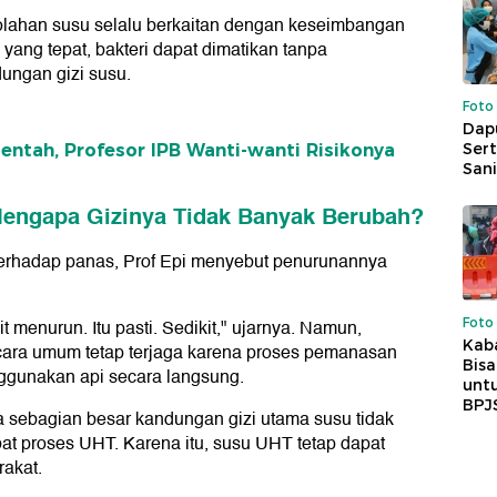
lahan susu selalu berkaitan dengan keseimbangan
ang tepat, bakteri dapat dimatikan tanpa
ngan gizi susu.
Foto
Dap
Sert
ntah, Profesor IPB Wanti-wanti Risikonya
Sani
Mengapa Gizinya Tidak Banyak Berubah?
 terhadap panas, Prof Epi menyebut penurunannya
Foto
 menurun. Itu pasti. Sedikit," ujarnya. Namun,
Kaba
ecara umum tetap terjaga karena proses pemanasan
Bis
nggunakan api secara langsung.
untu
BPJ
ta sebagian besar kandungan gizi utama susu tidak
at proses UHT. Karena itu, susu UHT tetap dapat
rakat.