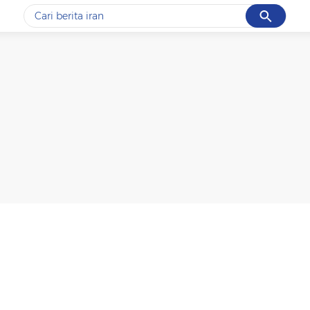
Cancel
Yang sedang ramai dicari
#1
gempa hari ini
#2
gempa
#3
iran
#4
demo
#5
prabowo
Promoted
Terakhir yang dicari
Loading...