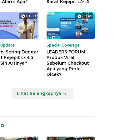
, Alarm Apa?
Saraf Kejepit L4-L5
01:39
39:41
kUpdate
Special Coverage
o: Sering Dengar
LEADERS FORUM:
f Kejepit L4-L5,
Produk Viral,
Sih Artinya?
Sebelum Checkout
Apa yang Perlu
Dicek?
Lihat Selengkapnya
to