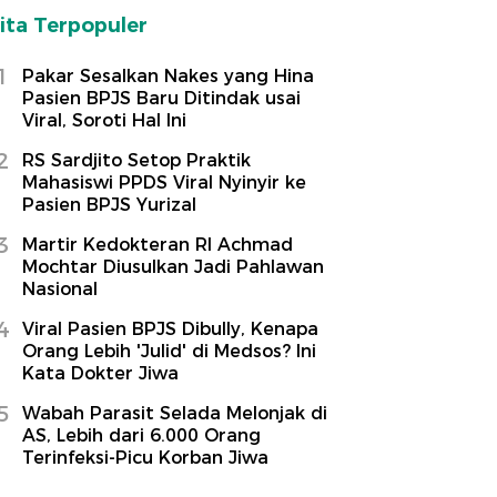
ita Terpopuler
1
Pakar Sesalkan Nakes yang Hina
Pasien BPJS Baru Ditindak usai
Viral, Soroti Hal Ini
2
RS Sardjito Setop Praktik
Mahasiswi PPDS Viral Nyinyir ke
Pasien BPJS Yurizal
3
Martir Kedokteran RI Achmad
Mochtar Diusulkan Jadi Pahlawan
Nasional
4
Viral Pasien BPJS Dibully, Kenapa
Orang Lebih 'Julid' di Medsos? Ini
Kata Dokter Jiwa
5
Wabah Parasit Selada Melonjak di
AS, Lebih dari 6.000 Orang
Terinfeksi-Picu Korban Jiwa