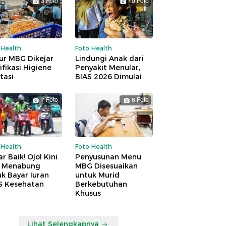
3 Foto
10 Foto
 Health
Foto Health
ur MBG Dikejar
Lindungi Anak dari
ifikasi Higiene
Penyakit Menular,
tasi
BIAS 2026 Dimulai
7 Foto
8 Foto
 Health
Foto Health
r Baik! Ojol Kini
Penyusunan Menu
a Menabung
MBG Disesuaikan
k Bayar Iuran
untuk Murid
S Kesehatan
Berkebutuhan
Khusus
Lihat Selengkapnya