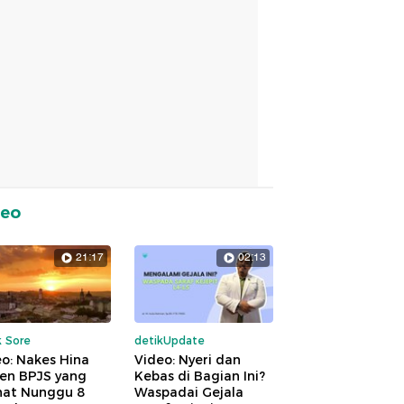
deo
21:17
02:13
k Sore
detikUpdate
o: Nakes Hina
Video: Nyeri dan
ien BPJS yang
Kebas di Bagian Ini?
hat Nunggu 8
Waspadai Gejala