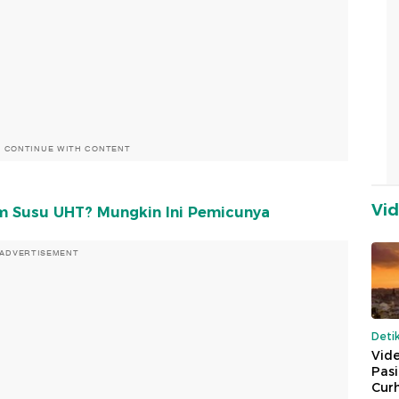
O CONTINUE WITH CONTENT
Vi
um Susu UHT? Mungkin Ini Pemicunya
ADVERTISEMENT
Deti
Vide
Pas
Cur