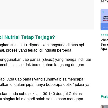
Jam
deti
i Nutrisi Tetap Terjaga?
Vide
gkan susu UHT dipanaskan langsung di atas api
Sara
Apa 
, proses yang terjadi di industri berbeda.
enggunakan uap panas (
steam
) yang mengalir di luar
ersebut, susu tidak bersentuhan langsung dengan
 api. Ada uap panas yang suhunya bisa mencapai
ewatkan di dalam pipa hanya beberapa detik," jelasnya.
an pada suhu sekitar 130-140 derajat Celsius
Fo
at singkat ini menjadi salah satu alasan mengapa