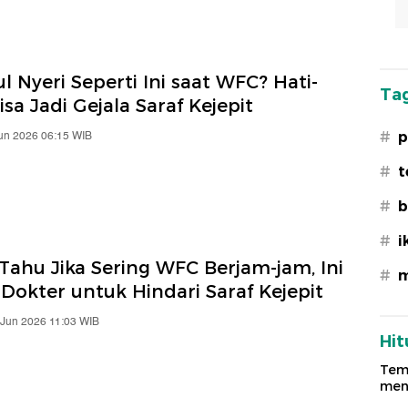
 Nyeri Seperti Ini saat WFC? Hati-
Tag
Bisa Jadi Gejala Saraf Kejepit
Jun 2026 06:15 WIB
#
p
#
t
#
b
#
i
Tahu Jika Sering WFC Berjam-jam, Ini
#
m
Dokter untuk Hindari Saraf Kejepit
 Jun 2026 11:03 WIB
Hit
Temu
meng