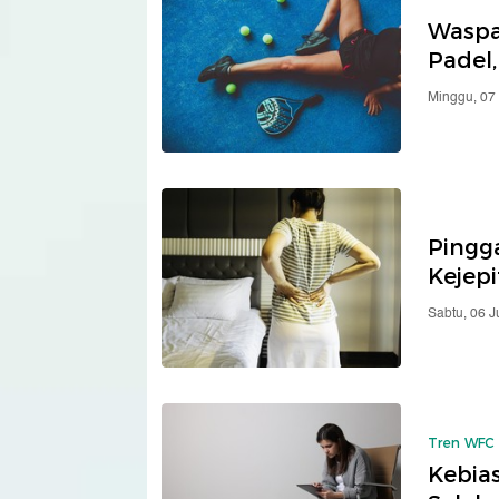
Waspad
Padel,
Minggu, 07
Pingga
Kejepi
Sabtu, 06 
Tren WFC
Kebia