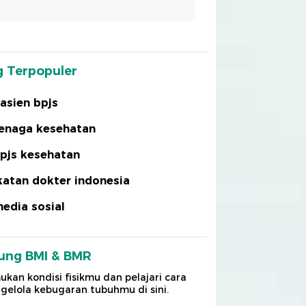
 Terpopuler
asien bpjs
enaga kesehatan
pjs kesehatan
katan dokter indonesia
edia sosial
ung BMI & BMR
kan kondisi fisikmu dan pelajari cara
elola kebugaran tubuhmu di sini.