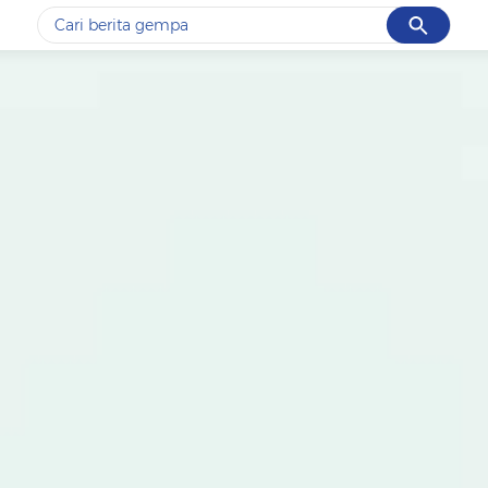
Cancel
Yang sedang ramai dicari
#1
gempa hari ini
#2
gempa
#3
prabowo
#4
iran
#5
demo
Promoted
Terakhir yang dicari
Loading...