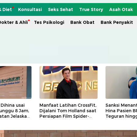
& Diet
Konsultasi
Seks Sehat
True Story
Asah Otak
okter & Ahli
Tes Psikologi
Bank Obat
Bank Penyakit
 Dihina usai
Manfaat Latihan CrossFit,
Sanksi Menant
unggu 8 Jam,
Dijalani Tom Holland saat
Hina Pasien B
atan Jelaskan
Persiapan Film Spider-
Teguran hingg
Man
dari Keanggot