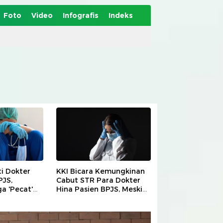
Foto
Video
Infografis
Indeks
i Dokter
KKI Bicara Kemungkinan
PJS,
Cabut STR Para Dokter
a 'Pecat'
Hina Pasien BPJS, Meski
aan IDI
Sudah Minta Maaf