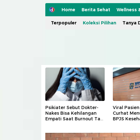
Home
Berita Sehat
Wellness 
Terpopuler
Koleksi Pilihan
Tanya D
Psikiater Sebut Dokter-
Viral Pasien
Nakes Bisa Kehilangan
Curhat Men
Empati Saat Burnout Tak
BPJS Keseh
Tertangani
Aturannya