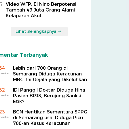
5
Video WFP: El Nino Berpotensi
Tambah 49 Juta Orang Alami
Kelaparan Akut
Lihat Selengkapnya
mentar Terbanyak
34
Lebih dari 700 Orang di
Semarang Diduga Keracunan
mentar
MBG, Ini Gejala yang Dikeluhkan
32
IDI Panggil Dokter Diduga Hina
Pasien BPJS, Berujung Sanksi
mentar
Etik?
23
BGN Hentikan Sementara SPPG
di Semarang usai Diduga Picu
mentar
700-an Kasus Keracunan