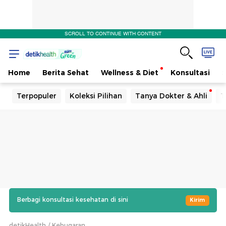
SCROLL TO CONTINUE WITH CONTENT
Home
Berita Sehat
Wellness & Diet
Konsultasi
Terpopuler
Koleksi Pilihan
Tanya Dokter & Ahli
T
Berbagi konsultasi kesehatan di sini
Kirim
detikHealth
Kebugaran