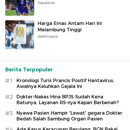
Sepakbola
Harga Emas Antam Hari Ini
Melambung Tinggi
detikFinance
Berita Terpopuler
#1
Kronologi Turis Prancis Positif Hantavirus,
Awalnya Keluhkan Gejala Ini
#2
Dokter-Nakes Hina BPJS Sudah Kena
Batunya, Layanan RS-nya Kapan Berbenah?
#3
Nyawa Pasien Hampir 'Lewat' gegara Dokter
Bedah Salah Sambung Organ Pasien
#4
Ada Kasus Keracunan Berulang, BGN Bakal