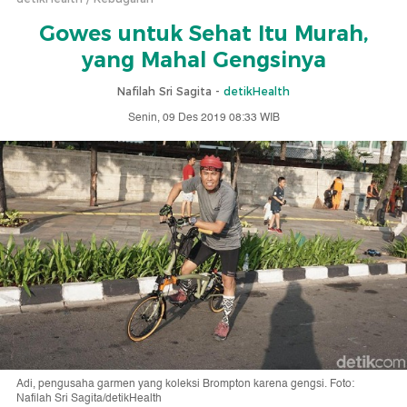
Gowes untuk Sehat Itu Murah,
yang Mahal Gengsinya
Nafilah Sri Sagita -
detikHealth
Senin, 09 Des 2019 08:33 WIB
Adi, pengusaha garmen yang koleksi Brompton karena gengsi. Foto:
Nafilah Sri Sagita/detikHealth