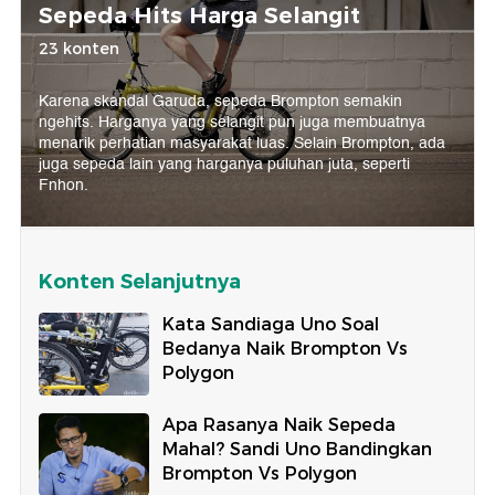
Sepeda Hits Harga Selangit
23 konten
Karena skandal Garuda, sepeda Brompton semakin
ngehits. Harganya yang selangit pun juga membuatnya
menarik perhatian masyarakat luas. Selain Brompton, ada
juga sepeda lain yang harganya puluhan juta, seperti
Fnhon.
Konten Selanjutnya
Kata Sandiaga Uno Soal
Bedanya Naik Brompton Vs
Polygon
Apa Rasanya Naik Sepeda
Mahal? Sandi Uno Bandingkan
Brompton Vs Polygon