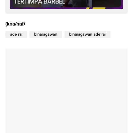
(kna/naf)
ade rai
binaragawan
binaragawan ade rai