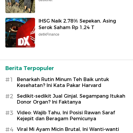
detikInet
IHSG Naik 2,78% Sepekan, Asing
Serok Saham Rp 1,24 T
detikFinance
Berita Terpopuler
#1
Benarkah Rutin Minum Teh Baik untuk
Kesehatan? Ini Kata Pakar Harvard
#2
Sedikit-sedikit Jual Ginjal, Segampang Itukah
Donor Organ? Ini Faktanya
#3
Video: Wajib Tahu, Ini Posisi Rawan Saraf
Kejepit dan Beragam Pemicunya
#4
Viral Mi Ayam Micin Brutal, Ini Wanti-wanti