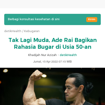
Berbagi konsultasi kesehatan di sini
Kirim
detikHealth
Kebugaran
Tak Lagi Muda, Ade Rai Bagikan
Rahasia Bugar di Usia 50-an
Khadijah Nur Azizah -
detikHealth
Jumat, 15 Apr 2022 07:15 WIB