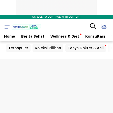
SCROLL TO CONTINUE WITH CONTENT
Home
Berita Sehat
Wellness & Diet
Konsultasi
Terpopuler
Koleksi Pilihan
Tanya Dokter & Ahli
T