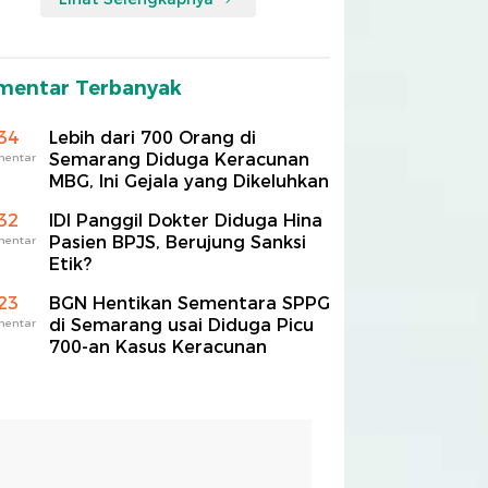
mentar Terbanyak
34
Lebih dari 700 Orang di
Semarang Diduga Keracunan
mentar
MBG, Ini Gejala yang Dikeluhkan
32
IDI Panggil Dokter Diduga Hina
Pasien BPJS, Berujung Sanksi
mentar
Etik?
23
BGN Hentikan Sementara SPPG
di Semarang usai Diduga Picu
mentar
700-an Kasus Keracunan