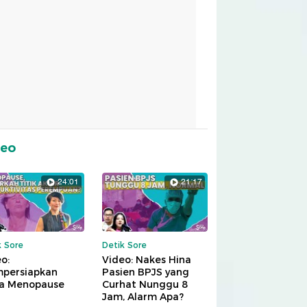
deo
24:01
21:17
k Sore
Detik Sore
o:
Video: Nakes Hina
persiapkan
Pasien BPJS yang
a Menopause
Curhat Nunggu 8
Jam, Alarm Apa?