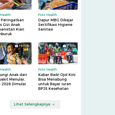
 Health
Foto Health
 Peringatkan
Dapur MBG Dikejar
is Gizi Anak
Sertifikasi Higiene
hanistan Kian
Sanitasi
buruk
10 Foto
7 Foto
 Health
Foto Health
ungi Anak dari
Kabar Baik! Ojol Kini
akit Menular,
Bisa Menabung
S 2026 Dimulai
untuk Bayar Iuran
BPJS Kesehatan
Lihat Selengkapnya