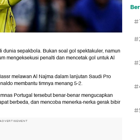
Ber
#
#
l di dunia sepakbola. Bukan soal gol spektakuler, namun
lum mengeksekusi penalti dan mencetak gol untuk Al
#
 Nassr melawan Al Najma dalam lanjutan Saudi Pro
Ronaldo membantu timnya menang 5-2.
#
imnas Portugal tersebut benar-benar mengucapkan
dapat berbeda, dan mencoba menerka-nerka gerak bibir
#
ADVERTISEMENT