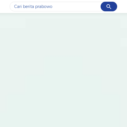
Cancel
Yang sedang ramai dicari
#1
data live draw sgp
#2
gempa hari ini
#3
prabowo
#4
iran
#5
demo
Promoted
Terakhir yang dicari
Loading...