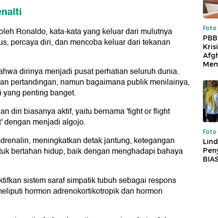
nalti
Foto
leh Ronaldo, kata-kata yang keluar dari mulutnya
PBB
, percaya diri, dan mencoba keluar dari tekanan
Kris
Afg
Mem
u bahwa dirinya menjadi pusat perhatian seluruh dunia.
an pertandingan, namun bagaimana publik menilainya,
i yang penting banget.
diri biasanya aktif, yaitu bernama 'fight or flight
t' dengan menjadi algojo.
Foto
adrenalin, meningkatkan detak jantung, ketegangan
Lind
ntuk bertahan hidup, baik dengan menghadapi bahaya
Peny
BIA
ifkan sistem saraf simpatik tubuh sebagai respons
t meliputi hormon adrenokortikotropik dan hormon