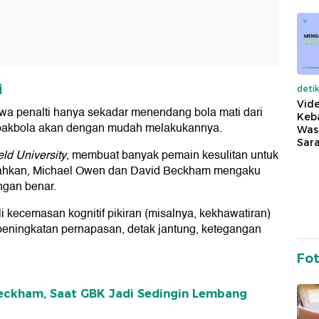
i
deti
Vide
a penalti hanya sekadar menendang bola mati dari
Keba
sepakbola akan dengan mudah melakukannya.
Was
Sara
ld University
, membuat banyak pemain kesulitan untuk
Bahkan, Michael Owen dan David Beckham mengaku
ngan benar.
i kecemasan kognitif pikiran (misalnya, kekhawatiran)
peningkatan pernapasan, detak jantung, ketegangan
Fo
Beckham, Saat GBK Jadi Sedingin Lembang