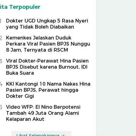
ita Terpopuler
1
Dokter UGD Ungkap 5 Rasa Nyeri
yang Tidak Boleh Diabaikan
2
Kemenkes Jelaskan Duduk
Perkara Viral Pasien BPJS Nunggu
8 Jam, Ternyata di RSCM
3
Viral Dokter-Perawat Hina Pasien
BPJS Disebut karena Burnout, IDI
Buka Suara
4
KKI Kantongi 10 Nama Nakes Hina
Pasien BPJS, Perawat hingga
Dokter Gigi
5
Video WFP: El Nino Berpotensi
Tambah 49 Juta Orang Alami
Kelaparan Akut
Lihat Selengkapnya