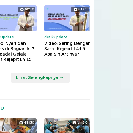
02:13
01:39
kUpdate
detikUpdate
o: Nyeri dan
Video: Sering Dengar
s di Bagian Ini?
Saraf Kejepit L4-L5,
padai Gejala
Apa Sih Artinya?
f Kejepit L4-L5
Lihat Selengkapnya
to
4 Foto
3 Foto