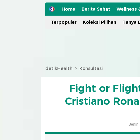
Home
Berita Sehat
Wellness 
Terpopuler
Koleksi Pilihan
Tanya D
detikHealth
Konsultasi
Fight or Flight
Cristiano Ron
Senin,