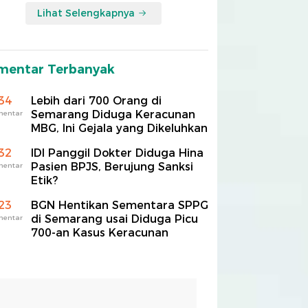
Lihat Selengkapnya
mentar Terbanyak
34
Lebih dari 700 Orang di
Semarang Diduga Keracunan
mentar
MBG, Ini Gejala yang Dikeluhkan
32
IDI Panggil Dokter Diduga Hina
Pasien BPJS, Berujung Sanksi
mentar
Etik?
23
BGN Hentikan Sementara SPPG
di Semarang usai Diduga Picu
mentar
700-an Kasus Keracunan