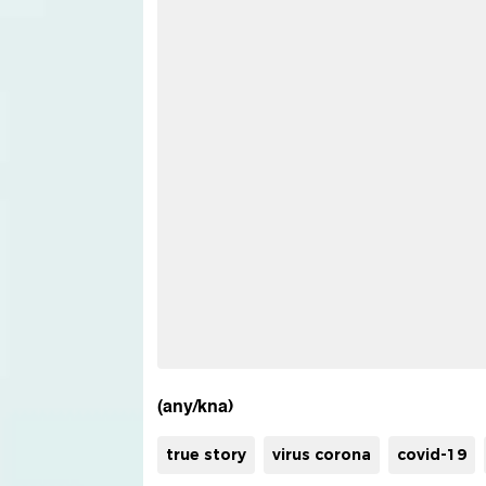
(any/kna)
true story
virus corona
covid-19