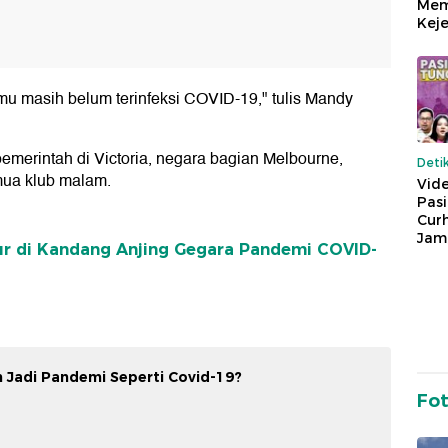
Mem
Keje
u masih belum terinfeksi COVID-19," tulis Mandy
pemerintah di Victoria, negara bagian Melbourne,
Deti
ua klub malam.
Vide
Pas
Cur
Jam
dur di Kandang Anjing Gegara Pandemi COVID-
 Jadi Pandemi Seperti Covid-19?
Fo