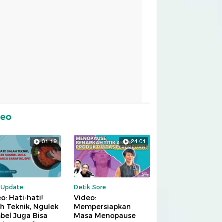
deo
01:19
24:01
kUpdate
Detik Sore
o: Hati-hati!
Video:
h Teknik, Ngulek
Mempersiapkan
bel Juga Bisa
Masa Menopause