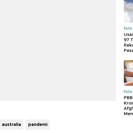
Foto
Usai
97 
Reko
Pes
Foto
PBB
Kris
Afg
Mem
australia
pandemi