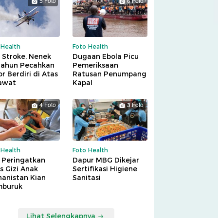
5 Foto
6 Foto
 Health
Foto Health
 Stroke, Nenek
Dugaan Ebola Picu
Tahun Pecahkan
Pemeriksaan
r Berdiri di Atas
Ratusan Penumpang
awat
Kapal
4 Foto
3 Foto
 Health
Foto Health
 Peringatkan
Dapur MBG Dikejar
is Gizi Anak
Sertifikasi Higiene
hanistan Kian
Sanitasi
buruk
Lihat Selengkapnya