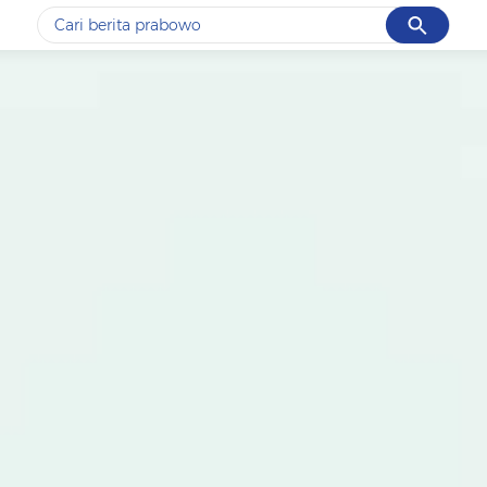
Cancel
Yang sedang ramai dicari
#1
data live draw sgp
#2
kebakaran
#3
prabowo
#4
iran
#5
gempa hari ini
Promoted
Terakhir yang dicari
Loading...