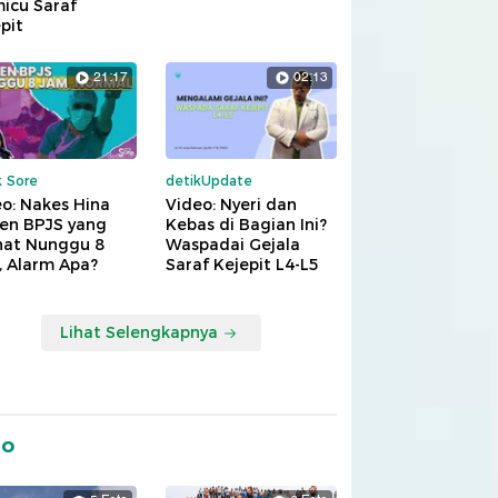
icu Saraf
pit
21:17
02:13
k Sore
detikUpdate
o: Nakes Hina
Video: Nyeri dan
ien BPJS yang
Kebas di Bagian Ini?
hat Nunggu 8
Waspadai Gejala
, Alarm Apa?
Saraf Kejepit L4-L5
Lihat Selengkapnya
to