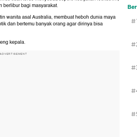
n berlibur bagi masyarakat.
Ber
n wanita asal Australia, membuat heboh dunia maya
#
otik dan bertemu banyak orang agar dirinya bisa
leng kepala.
#
ADVERTISEMENT
#
#
#