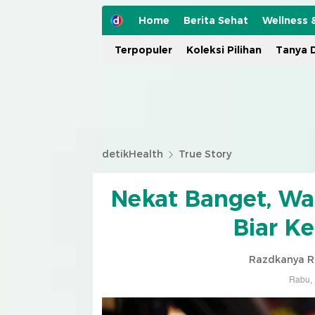
Home
Berita Sehat
Wellness 
Terpopuler
Koleksi Pilihan
Tanya D
detikHealth
True Story
Nekat Banget, Wa
Biar K
Razdkanya 
Rabu, 