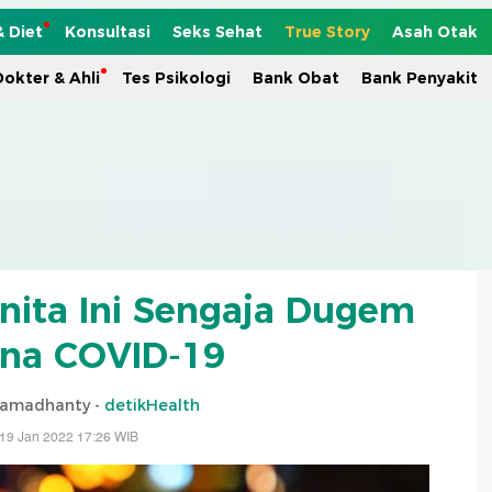
& Diet
Konsultasi
Seks Sehat
True Story
Asah Otak
okter & Ahli
Tes Psikologi
Bank Obat
Bank Penyakit
nita Ini Sengaja Dugem
ena COVID-19
Ramadhanty -
detikHealth
19 Jan 2022 17:26 WIB