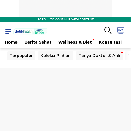
SCROLL TO CONTINUE WITH CONTENT
Home
Berita Sehat
Wellness & Diet
Konsultasi
Terpopuler
Koleksi Pilihan
Tanya Dokter & Ahli
T