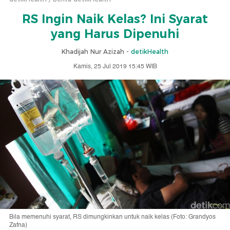
RS Ingin Naik Kelas? Ini Syarat
yang Harus Dipenuhi
Khadijah Nur Azizah -
detikHealth
Kamis, 25 Jul 2019 15:45 WIB
Bila memenuhi syarat, RS dimungkinkan untuk naik kelas (Foto: Grandyos
Zafna)