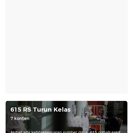
615 RS Turun Kelas
7 konten
Akibat ada ketidaksesuaian sumber daya, 615 rumah sakit