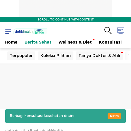
SCROLL TO CONTINUE WITH CONTENT
Home
Berita Sehat
Wellness & Diet
Konsultasi
Terpopuler
Koleksi Pilihan
Tanya Dokter & Ahli
T
Berbagi konsultasi kesehatan di sini
Kirim
detikHealth
Berita detikHealth