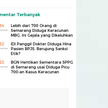
mentar Terbanyak
34
Lebih dari 700 Orang di
Semarang Diduga Keracunan
mentar
MBG, Ini Gejala yang Dikeluhkan
32
IDI Panggil Dokter Diduga Hina
Pasien BPJS, Berujung Sanksi
mentar
Etik?
23
BGN Hentikan Sementara SPPG
di Semarang usai Diduga Picu
mentar
700-an Kasus Keracunan