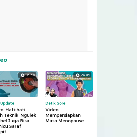
deo
01:19
24:01
kUpdate
Detik Sore
o: Hati-hati!
Video:
h Teknik, Ngulek
Mempersiapkan
bel Juga Bisa
Masa Menopause
icu Saraf
pit