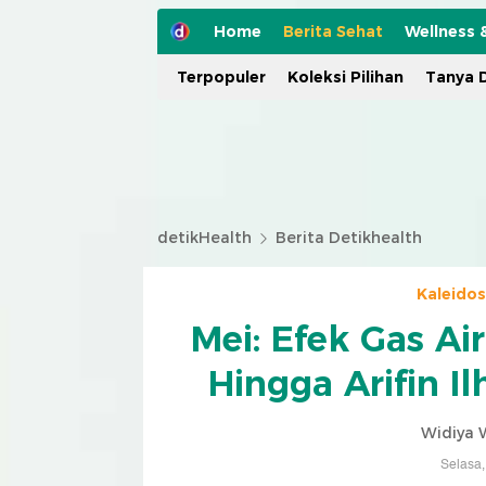
Home
Berita Sehat
Wellness 
Terpopuler
Koleksi Pilihan
Tanya D
detikHealth
Berita Detikhealth
Kaleido
Mei: Efek Gas Ai
Hingga Arifin 
Widiya 
Selasa,