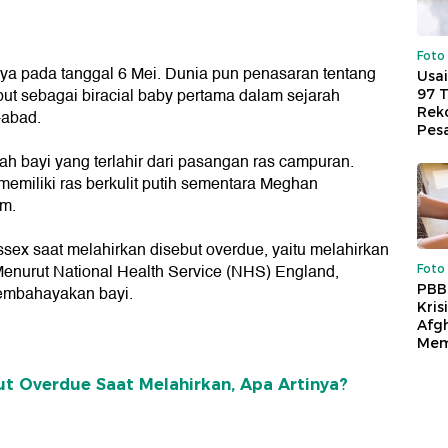
Foto
a pada tanggal 6 Mei. Dunia pun penasaran tentang
Usai
but sebagai biracial baby pertama dalam sejarah
97 
Reko
-abad.
Pes
lah bayi yang terlahir dari pasangan ras campuran.
 memiliki ras berkulit putih sementara Meghan
am.
ssex saat melahirkan disebut overdue, yaitu melahirkan
enurut National Health Service (NHS) England,
Foto
PBB
membahayakan bayi.
Kris
Afg
Mem
t Overdue Saat Melahirkan, Apa Artinya?