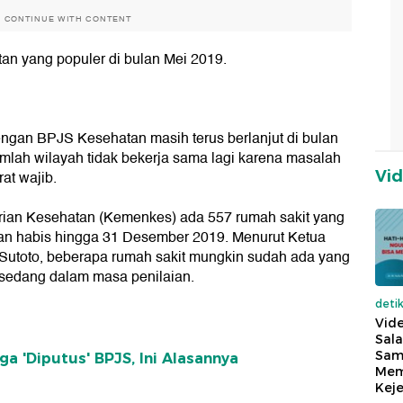
O CONTINUE WITH CONTENT
tan yang populer di bulan Mei 2019.
engan BPJS Kesehatan masih terus berlanjut di bulan
umlah wilayah tidak bekerja sama lagi karena masalah
Vi
at wajib.
rian Kesehatan (Kemenkes) ada 557 rumah sakit yang
kan habis hingga 31 Desember 2019. Menurut Ketua
 Sutoto, beberapa rumah sakit mungkin sudah ada yang
sedang dalam masa penilaian.
deti
Vide
Sala
Sam
a 'Diputus' BPJS, Ini Alasannya
Mem
Keje