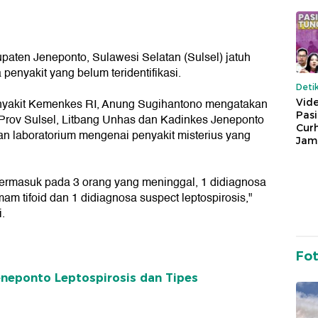
aten Jeneponto, Sulawesi Selatan (Sulsel) jatuh
 penyakit yang belum teridentifikasi.
Deti
nyakit Kemenkes RI, Anung Sugihantono mengatakan
Vide
Pas
rov Sulsel, Litbang Unhas dan Kadinkes Jeneponto
Cur
an laboratorium mengenai penyakit misterius yang
Jam
 termasuk pada 3 orang yang meninggal, 1 didiagnosa
m tifoid dan 1 didiagnosa suspect leptospirosis,"
.
Fo
Jeneponto Leptospirosis dan Tipes