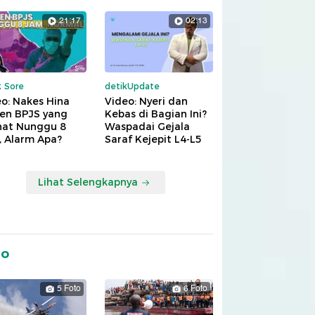
21:17
02:13
k Sore
detikUpdate
o: Nakes Hina
Video: Nyeri dan
ien BPJS yang
Kebas di Bagian Ini?
hat Nunggu 8
Waspadai Gejala
, Alarm Apa?
Saraf Kejepit L4-L5
Lihat Selengkapnya
to
5 Foto
6 Foto