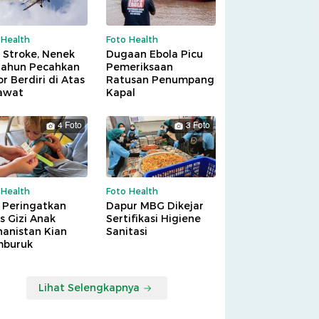
 Health
Foto Health
 Stroke, Nenek
Dugaan Ebola Picu
Tahun Pecahkan
Pemeriksaan
r Berdiri di Atas
Ratusan Penumpang
awat
Kapal
4 Foto
3 Foto
 Health
Foto Health
 Peringatkan
Dapur MBG Dikejar
is Gizi Anak
Sertifikasi Higiene
hanistan Kian
Sanitasi
buruk
Lihat Selengkapnya