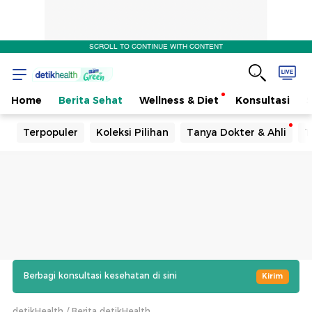
SCROLL TO CONTINUE WITH CONTENT
Home
Berita Sehat
Wellness & Diet
Konsultasi
Terpopuler
Koleksi Pilihan
Tanya Dokter & Ahli
T
Berbagi konsultasi kesehatan di sini
Kirim
detikHealth
Berita detikHealth