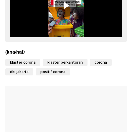
(kna/naf)
klaster corona
klaster perkantoran
corona
dki jakarta
positif corona