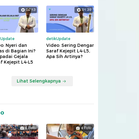
02:13
01:39
kUpdate
detikUpdate
o: Nyeri dan
Video: Sering Dengar
s di Bagian Ini?
Saraf Kejepit L4-L5,
padai Gejala
Apa Sih Artinya?
f Kejepit L4-L5
Lihat Selengkapnya
to
6 Foto
4 Foto