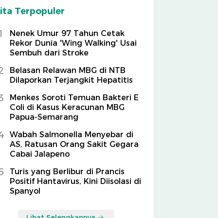
ita Terpopuler
1
Nenek Umur 97 Tahun Cetak
Rekor Dunia 'Wing Walking' Usai
Sembuh dari Stroke
2
Belasan Relawan MBG di NTB
Dilaporkan Terjangkit Hepatitis
3
Menkes Soroti Temuan Bakteri E
Coli di Kasus Keracunan MBG
Papua-Semarang
4
Wabah Salmonella Menyebar di
AS, Ratusan Orang Sakit Gegara
Cabai Jalapeno
5
Turis yang Berlibur di Prancis
Positif Hantavirus, Kini Diisolasi di
Spanyol
Lihat Selengkapnya