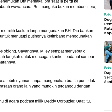
menemukan Brit memakai bra saat ia pergi ke
ebuah wawancara, Brit mengaku bukan membenci bra,
Foto
Dug
Pem
Rat
ey memilih kostum tanpa mengenakan BH. Dia bahkan
Kap
r untuk menutupi putingnya ketimbang menggunakan
aos oblong. Sayangnya, Miley sempat menyebut di
lah langkah untuk mencegah kanker, padahal sampai
narannya.
Foto
Dap
Sert
asa lebih nyaman tanpa mengenakan bra. Ia pun tidak
Sani
rasaan orang lain yang mungkin terganggu dengan
u di acara podcast milik Deddy Corbuzier. Saat itu,