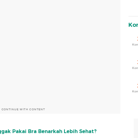
Ko
Ko
Ko
Ko
O CONTINUE WITH CONTENT
ggak Pakai Bra Benarkah Lebih Sehat?