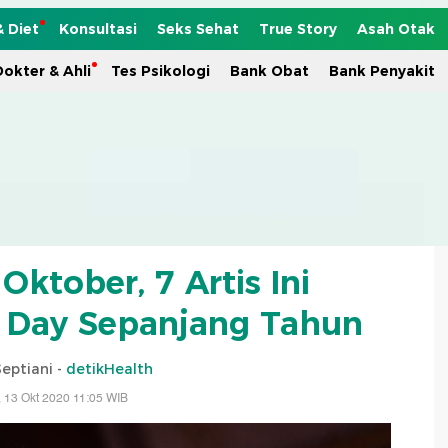
& Diet
Konsultasi
Seks Sehat
True Story
Asah Otak
okter & Ahli
Tes Psikologi
Bank Obat
Bank Penyakit
ktober, 7 Artis Ini
a Day Sepanjang Tahun
eptiani -
detikHealth
, 13 Okt 2020 11:05 WIB