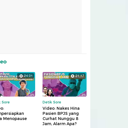
deo
24:01
21:17
k Sore
Detik Sore
o:
Video: Nakes Hina
persiapkan
Pasien BPJS yang
a Menopause
Curhat Nunggu 8
Jam, Alarm Apa?