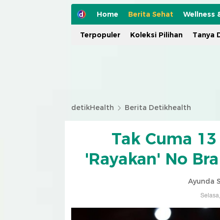
Home
Berita Sehat
Wellness 
Terpopuler
Koleksi Pilihan
Tanya D
detikHealth
Berita Detikhealth
Tak Cuma 13 O
'Rayakan' No Br
Ayunda S
Selasa