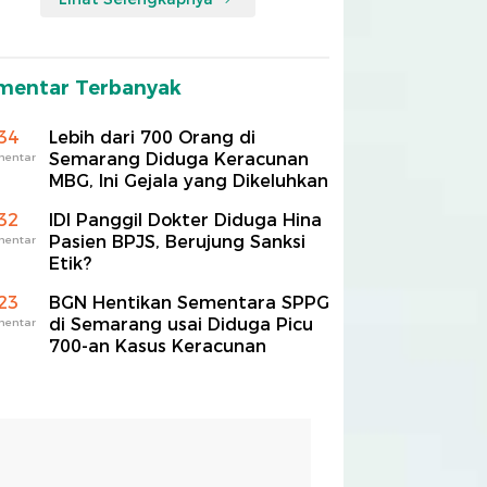
mentar Terbanyak
34
Lebih dari 700 Orang di
Semarang Diduga Keracunan
mentar
MBG, Ini Gejala yang Dikeluhkan
32
IDI Panggil Dokter Diduga Hina
Pasien BPJS, Berujung Sanksi
mentar
Etik?
23
BGN Hentikan Sementara SPPG
di Semarang usai Diduga Picu
mentar
700-an Kasus Keracunan