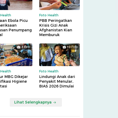
 Health
Foto Health
aan Ebola Picu
PBB Peringatkan
eriksaan
Krisis Gizi Anak
usan Penumpang
Afghanistan Kian
al
Memburuk
3 Foto
10 Foto
 Health
Foto Health
ur MBG Dikejar
Lindungi Anak dari
ifikasi Higiene
Penyakit Menular,
tasi
BIAS 2026 Dimulai
Lihat Selengkapnya