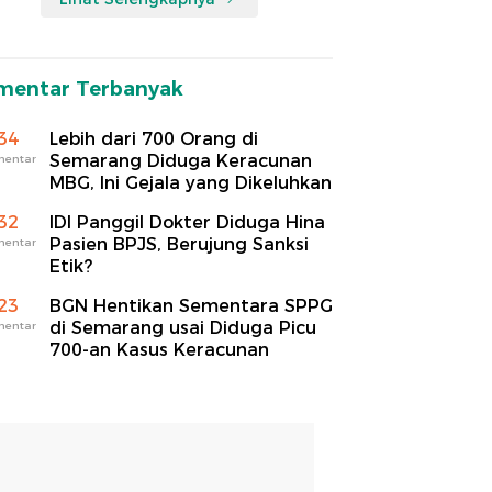
mentar Terbanyak
34
Lebih dari 700 Orang di
Semarang Diduga Keracunan
mentar
MBG, Ini Gejala yang Dikeluhkan
32
IDI Panggil Dokter Diduga Hina
Pasien BPJS, Berujung Sanksi
mentar
Etik?
23
BGN Hentikan Sementara SPPG
di Semarang usai Diduga Picu
mentar
700-an Kasus Keracunan