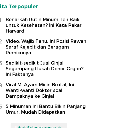
ita Terpopuler
1
Benarkah Rutin Minum Teh Baik
untuk Kesehatan? Ini Kata Pakar
Harvard
2
Video: Wajib Tahu, Ini Posisi Rawan
Saraf Kejepit dan Beragam
Pemicunya
3
Sedikit-sedikit Jual Ginjal,
Segampang Itukah Donor Organ?
Ini Faktanya
4
Viral Mi Ayam Micin Brutal, Ini
Wanti-wanti Dokter soal
Dampaknya ke Ginjal
5
5 Minuman Ini Bantu Bikin Panjang
Umur, Mudah Didapatkan
Lihat Selengkapnya