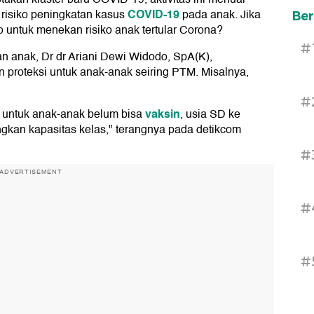
COVID-19
 risiko peningkatan kasus
pada anak. Jika
Ber
o untuk menekan risiko anak tertular Corona?
#
n anak, Dr dr Ariani Dewi Widodo, SpA(K),
roteksi untuk anak-anak seiring PTM. Misalnya,
#
vaksin
a untuk anak-anak belum bisa
, usia SD ke
kan kapasitas kelas," terangnya pada detikcom
#
ADVERTISEMENT
#
#