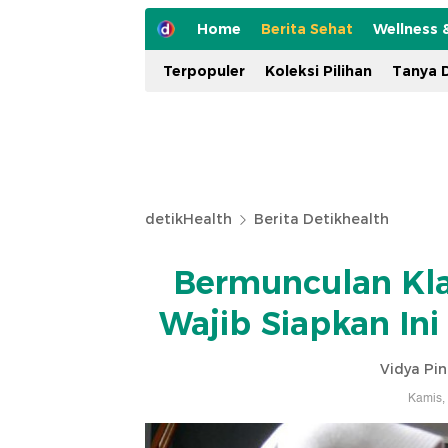
Home
Berita Sehat
Wellness 
Terpopuler
Koleksi Pilihan
Tanya D
detikHealth
Berita Detikhealth
Bermunculan Kla
Wajib Siapkan In
Vidya Pi
Kamis,