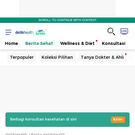
SCROLL TO CONTINUE WITH CONTENT
Home
Berita Sehat
Wellness & Diet
Konsultasi
Terpopuler
Koleksi Pilihan
Tanya Dokter & Ahli
T
Berbagi konsultasi kesehatan di sini
Kirim
detikHealth
Berita detikHealth