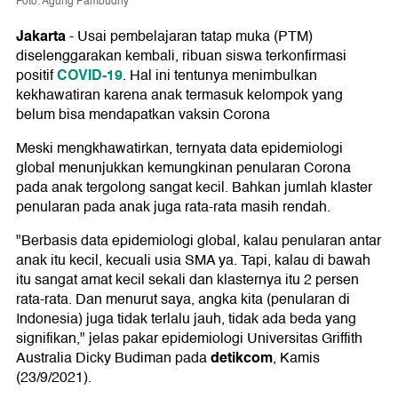
Foto: Agung Pambudhy
Jakarta
-
Usai pembelajaran tatap muka (PTM)
diselenggarakan kembali, ribuan siswa terkonfirmasi
COVID-19
positif
. Hal ini tentunya menimbulkan
kekhawatiran karena anak termasuk kelompok yang
belum bisa mendapatkan vaksin Corona
Meski mengkhawatirkan, ternyata data epidemiologi
global menunjukkan kemungkinan penularan Corona
pada anak tergolong sangat kecil. Bahkan jumlah klaster
penularan pada anak juga rata-rata masih rendah.
"Berbasis data epidemiologi global, kalau penularan antar
anak itu kecil, kecuali usia SMA ya. Tapi, kalau di bawah
itu sangat amat kecil sekali dan klasternya itu 2 persen
rata-rata. Dan menurut saya, angka kita (penularan di
Indonesia) juga tidak terlalu jauh, tidak ada beda yang
signifikan," jelas pakar epidemiologi Universitas Griffith
detikcom
Australia Dicky Budiman pada
, Kamis
(23/9/2021).