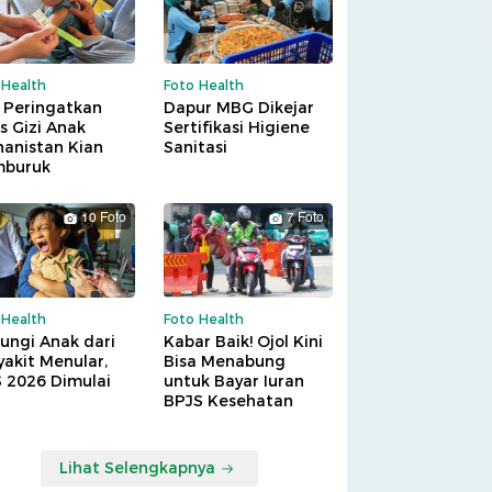
 Health
Foto Health
 Peringatkan
Dapur MBG Dikejar
is Gizi Anak
Sertifikasi Higiene
hanistan Kian
Sanitasi
buruk
10 Foto
7 Foto
 Health
Foto Health
ungi Anak dari
Kabar Baik! Ojol Kini
akit Menular,
Bisa Menabung
S 2026 Dimulai
untuk Bayar Iuran
BPJS Kesehatan
Lihat Selengkapnya