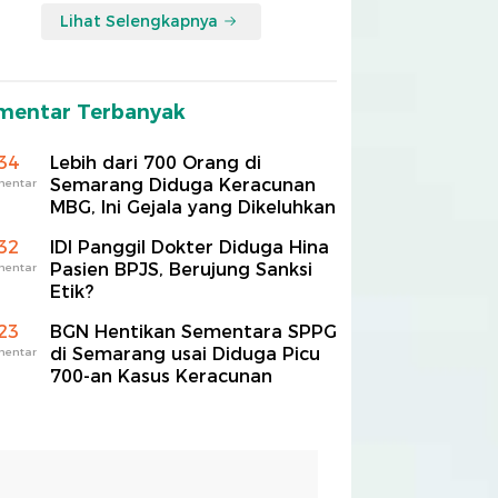
Lihat Selengkapnya
mentar Terbanyak
34
Lebih dari 700 Orang di
Semarang Diduga Keracunan
mentar
MBG, Ini Gejala yang Dikeluhkan
32
IDI Panggil Dokter Diduga Hina
Pasien BPJS, Berujung Sanksi
mentar
Etik?
23
BGN Hentikan Sementara SPPG
di Semarang usai Diduga Picu
mentar
700-an Kasus Keracunan