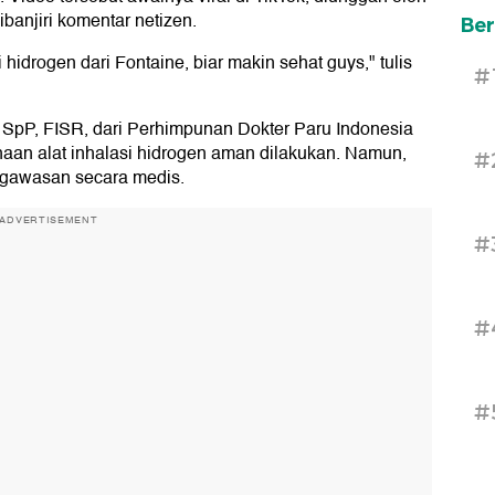
banjiri komentar netizen.
Ber
i hidrogen dari Fontaine, biar makin sehat guys," tulis
#
, SpP, FISR, dari Perhimpunan Dokter Paru Indonesia
an alat inhalasi hidrogen aman dilakukan. Namun,
#
engawasan secara medis.
ADVERTISEMENT
#
#
#