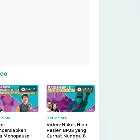
deo
24:01
21:17
k Sore
Detik Sore
o:
Video: Nakes Hina
persiapkan
Pasien BPJS yang
a Menopause
Curhat Nunggu 8