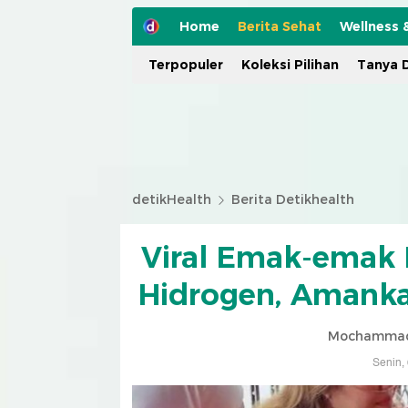
Home
Berita Sehat
Wellness 
Terpopuler
Koleksi Pilihan
Tanya D
detikHealth
Berita Detikhealth
Viral Emak-emak 
Hidrogen, Amanka
Mochammad 
Senin,