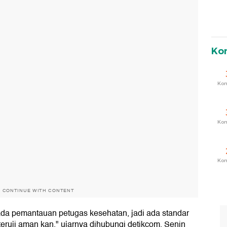
Ko
Ko
Ko
Ko
O CONTINUE WITH CONTENT
ada pemantauan petugas kesehatan, jadi ada standar
eruji aman kan," ujarnya dihubungi detikcom, Senin