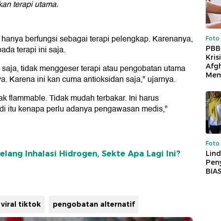
an terapi utama.
en hanya berfungsi sebagai terapi pelengkap. Karenanya,
Foto
da terapi ini saja.
PBB
Kris
Afg
 saja, tidak menggeser terapi atau pengobatan utama
Mem
. Karena ini kan cuma antioksidan saja," ujarnya.
k flammable. Tidak mudah terbakar. Ini harus
Jadi itu kenapa perlu adanya pengawasan medis,"
Foto
Lind
lang Inhalasi Hidrogen, Sekte Apa Lagi Ini?
Peny
BIA
viral tiktok
pengobatan alternatif