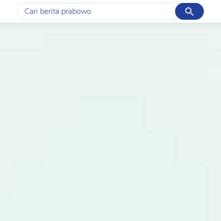
Cancel
Yang sedang ramai dicari
#1
gempa hari ini
#2
gempa
#3
prabowo
#4
iran
#5
demo
Promoted
Terakhir yang dicari
Loading...