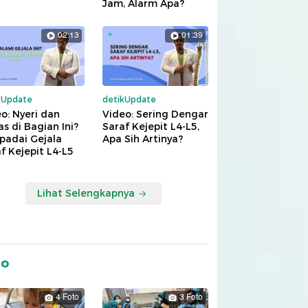
Jam, Alarm Apa?
02:13
01:39
kUpdate
detikUpdate
o: Nyeri dan
Video: Sering Dengar
s di Bagian Ini?
Saraf Kejepit L4-L5,
padai Gejala
Apa Sih Artinya?
f Kejepit L4-L5
Lihat Selengkapnya
to
4 Foto
3 Foto