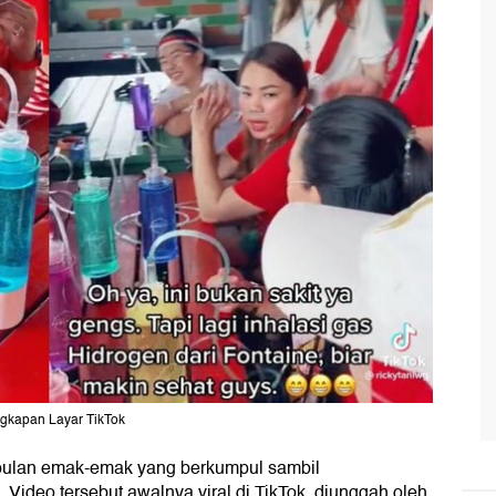
ngkapan Layar TikTok
mpulan emak-emak yang berkumpul sambil
 Video tersebut awalnya viral di TikTok, diunggah oleh