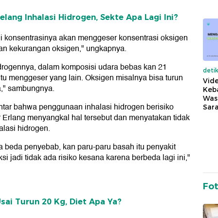
lang Inhalasi Hidrogen, Sekte Apa Lagi Ini?
nggi konsentrasinya akan menggeser konsentrasi oksigen
an kekurangan oksigen," ungkapnya.
drogennya, dalam komposisi udara bebas kan 21
deti
entu menggeser yang lain. Oksigen misalnya bisa turun
Vide
a," sambungnya.
Keba
Was
entar bahwa penggunaan inhalasi hidrogen berisiko
Sara
Erlang menyangkal hal tersebut dan menyatakan tidak
alasi hidrogen.
a beda penyebab, kan paru-paru basah itu penyakit
eksi jadi tidak ada risiko kesana karena berbeda lagi ini,"
Fo
Usai Turun 20 Kg, Diet Apa Ya?