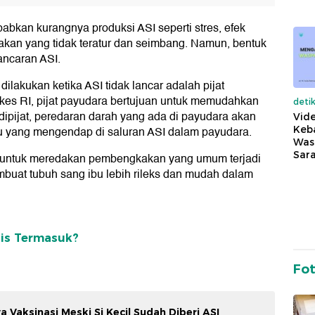
babkan kurangnya produksi ASI seperti stres, efek
makan yang tidak teratur dan seimbang. Namun, bentuk
ancaran ASI.
dilakukan ketika ASI tidak lancar adalah pijat
kes RI, pijat payudara bertujuan untuk memudahkan
deti
ipijat, peredaran darah yang ada di payudara akan
Vide
Keba
su yang mengendap di saluran ASI dalam payudara.
Was
Sara
alah untuk meredakan pembengkakan yang umum terjadi
mbuat tubuh sang ibu lebih rileks dan mudah dalam
bis Termasuk?
Fo
a Vaksinasi Meski Si Kecil Sudah Diberi ASI