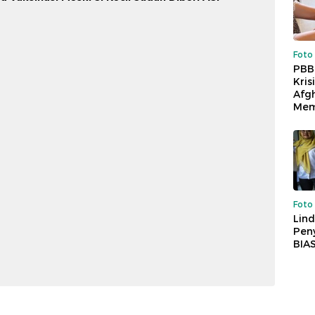
Foto
PBB
Kris
Afg
Mem
Foto
Lind
Peny
BIA