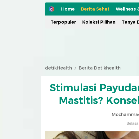
Home
Berita Sehat
Wellness 
Terpopuler
Koleksi Pilihan
Tanya D
detikHealth
Berita Detikhealth
Stimulasi Payudar
Mastitis? Konsel
Mochammad 
Selasa