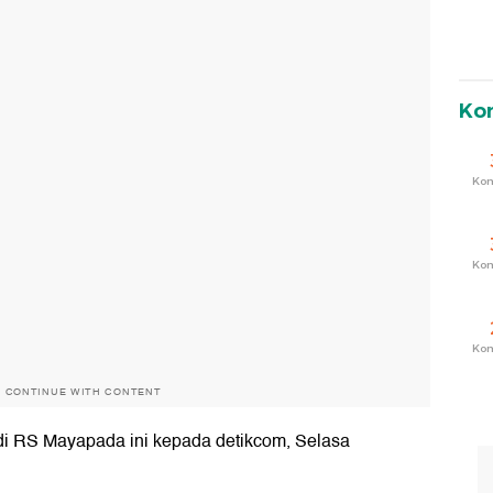
Ko
Ko
Ko
Ko
O CONTINUE WITH CONTENT
k di RS Mayapada ini kepada detikcom, Selasa