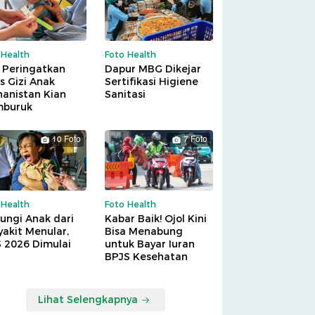
 Health
Foto Health
 Peringatkan
Dapur MBG Dikejar
is Gizi Anak
Sertifikasi Higiene
hanistan Kian
Sanitasi
buruk
10 Foto
7 Foto
 Health
Foto Health
ungi Anak dari
Kabar Baik! Ojol Kini
akit Menular,
Bisa Menabung
S 2026 Dimulai
untuk Bayar Iuran
BPJS Kesehatan
Lihat Selengkapnya