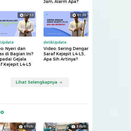
Jam, Alarm Apa?
02:13
01:39
kUpdate
detikUpdate
o: Nyeri dan
Video: Sering Dengar
s di Bagian Ini?
Saraf Kejepit L4-L5,
padai Gejala
Apa Sih Artinya?
f Kejepit L4-L5
Lihat Selengkapnya
to
4 Foto
3 Foto