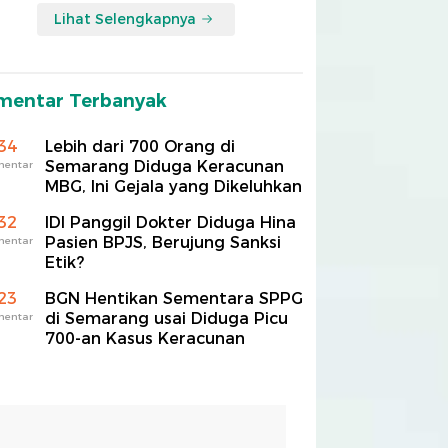
Lihat Selengkapnya
mentar Terbanyak
34
Lebih dari 700 Orang di
Semarang Diduga Keracunan
mentar
MBG, Ini Gejala yang Dikeluhkan
32
IDI Panggil Dokter Diduga Hina
Pasien BPJS, Berujung Sanksi
mentar
Etik?
23
BGN Hentikan Sementara SPPG
di Semarang usai Diduga Picu
mentar
700-an Kasus Keracunan