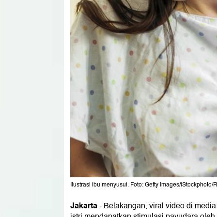
Ilustrasi ibu menyusui. Foto: Getty Images/iStockphoto/
Jakarta
-
Belakangan, viral video di med
istri mendapatkan stimulasi payudara oleh