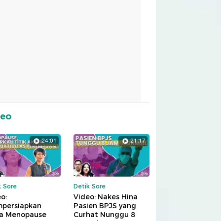
deo
24:01
21:17
k Sore
Detik Sore
o:
Video: Nakes Hina
persiapkan
Pasien BPJS yang
a Menopause
Curhat Nunggu 8