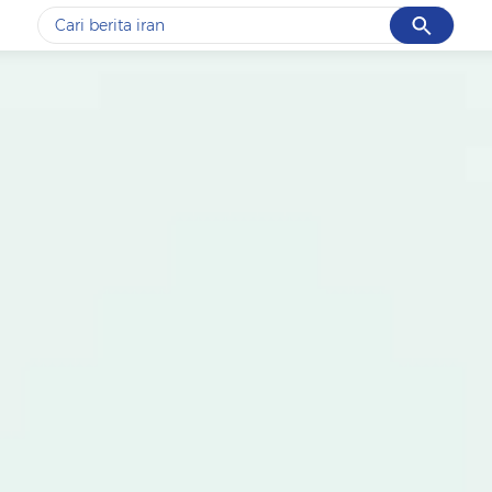
Cancel
Yang sedang ramai dicari
#1
gempa hari ini
#2
gempa
#3
prabowo
#4
iran
#5
demo
Promoted
Terakhir yang dicari
Loading...