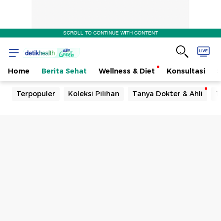
SCROLL TO CONTINUE WITH CONTENT
Home
Berita Sehat
Wellness & Diet
Konsultasi
Terpopuler
Koleksi Pilihan
Tanya Dokter & Ahli
T