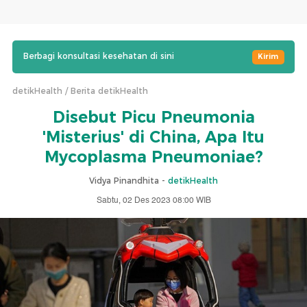
Berbagi konsultasi kesehatan di sini
Kirim
detikHealth
Berita detikHealth
Disebut Picu Pneumonia
'Misterius' di China, Apa Itu
Mycoplasma Pneumoniae?
Vidya Pinandhita -
detikHealth
Sabtu, 02 Des 2023 08:00 WIB