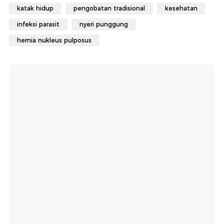
katak hidup
pengobatan tradisional
kesehatan
infeksi parasit
nyeri punggung
hernia nukleus pulposus