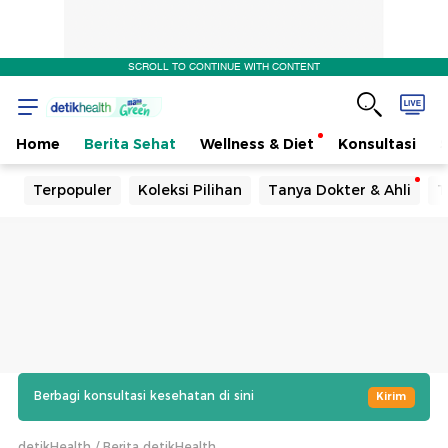
SCROLL TO CONTINUE WITH CONTENT
Home
Berita Sehat
Wellness & Diet
Konsultasi
Terpopuler
Koleksi Pilihan
Tanya Dokter & Ahli
T
Berbagi konsultasi kesehatan di sini
Kirim
detikHealth
Berita detikHealth