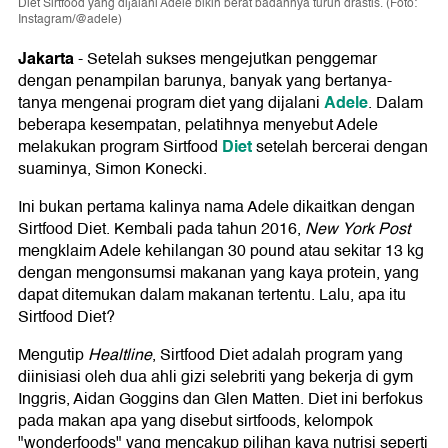
Diet Sirtfood yang dijalani Adele bikin berat badannya turun drastis. (Foto:
Instagram/@adele)
Jakarta
-
Setelah sukses mengejutkan penggemar
dengan penampilan barunya, banyak yang bertanya-
Adele
tanya mengenai program diet yang dijalani
. Dalam
beberapa kesempatan, pelatihnya menyebut Adele
Diet
melakukan program Sirtfood
setelah bercerai dengan
suaminya, Simon Konecki.
Ini bukan pertama kalinya nama Adele dikaitkan dengan
Sirtfood Diet. Kembali pada tahun 2016,
New York Post
mengklaim Adele kehilangan 30 pound atau sekitar 13 kg
dengan mengonsumsi makanan yang kaya protein, yang
dapat ditemukan dalam makanan tertentu. Lalu, apa itu
Sirtfood Diet?
Mengutip
Healtline
, Sirtfood Diet adalah program yang
diinisiasi oleh dua ahli gizi selebriti yang bekerja di gym
Inggris, Aidan Goggins dan Glen Matten. Diet ini berfokus
pada makan apa yang disebut sirtfoods, kelompok
"wonderfoods" yang mencakup pilihan kaya nutrisi seperti