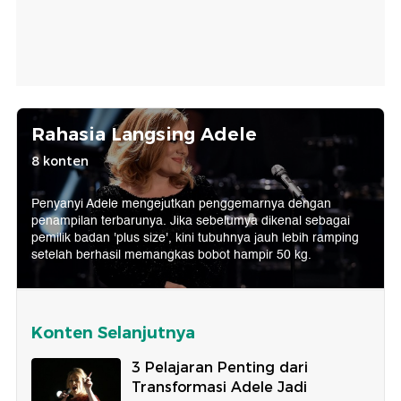
Rahasia Langsing Adele
8 konten
Penyanyi Adele mengejutkan penggemarnya dengan
penampilan terbarunya. Jika sebelumya dikenal sebagai
pemilik badan 'plus size', kini tubuhnya jauh lebih ramping
setelah berhasil memangkas bobot hampir 50 kg.
Konten Selanjutnya
3 Pelajaran Penting dari
Transformasi Adele Jadi