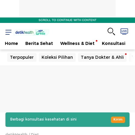
SCROLL TO CONTINUE WITH CONTENT
Home
Berita Sehat
Wellness & Diet
Konsultasi
Terpopuler
Koleksi Pilihan
Tanya Dokter & Ahli
T
Berbagi konsultasi kesehatan di sini
Kirim
detikHealth
Diet