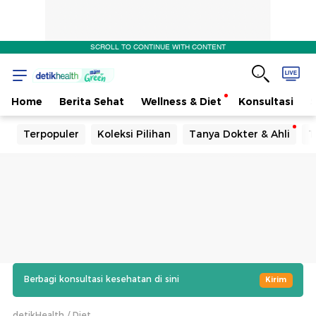
SCROLL TO CONTINUE WITH CONTENT
Home
Berita Sehat
Wellness & Diet
Konsultasi
Terpopuler
Koleksi Pilihan
Tanya Dokter & Ahli
T
Berbagi konsultasi kesehatan di sini
Kirim
detikHealth
Diet