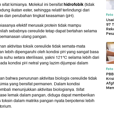
hidrofobik
sifat kimianya. Molekul ini bersifat
(tidak
g ikatan ester, sehingga relatif terlindungi dari
as dan perubahan tingkat keasaman (pH).
Foto
Usai
97 
iasanya efektif merusak protein tidak mampu
Reko
Inilah sebabnya cereulide tetap dapat bertahan selama
Pes
 pemanasan ulang pangan.
n aktivitas toksik cereulide tidak semata-mata
n lebih dipengaruhi oleh kondisi pH yang sangat basa
suhu setara sterilisasi, yakni 121°C selama lebih dari
 pada kondisi pH netral yang lazim dijumpai dalam
Foto
PBB
kan bahwa penurunan aktivitas biologis cereulide tidak
Kris
 kimia yang bersifat permanen. Dalam kondisi
Afg
Mem
kembali menunjukkan aktivitas biologisnya. Sifat
 fase lemak dalam pangan, diduga dapat memberikan
as toksin dalam matriks pangan nyata berpotensi lebih
torium.