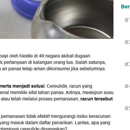
Ber
#
#
bayi oleh Nestle di 49 negara akibat dugaan
 pertanyaan di kalangan orang tua. Salah satunya,
#
 air panas tetap aman dikonsumsi jika sebelumnya
merta menjadi solusi
. Cereulide, racun yang
#
kenal memiliki sifat tahan panas. Artinya, meskipun susu
racun tersebut
 atau telah melalui proses pemanasan,
#
pemanasan tidak efektif mengurangi risiko keracunan
 yang masuk dalam daftar penarikan. Lantas, apa yang
ontaminasi cereulide dipanaskan?