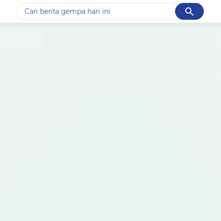
Cancel
Yang sedang ramai dicari
#1
data live draw sgp
#2
iran
#3
senjata
#4
prabowo
#5
gempa hari ini
Promoted
Terakhir yang dicari
Loading...