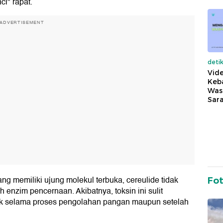
i" rapat.
ADVERTISEMENT
deti
Vide
Keba
Was
Sara
 memiliki ujung molekul terbuka, cereulide tidak
Fo
h enzim pencernaan. Akibatnya, toksin ini sulit
aik selama proses pengolahan pangan maupun setelah