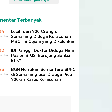
mentar Terbanyak
34
Lebih dari 700 Orang di
Semarang Diduga Keracunan
mentar
MBG, Ini Gejala yang Dikeluhkan
32
IDI Panggil Dokter Diduga Hina
Pasien BPJS, Berujung Sanksi
mentar
Etik?
23
BGN Hentikan Sementara SPPG
di Semarang usai Diduga Picu
mentar
700-an Kasus Keracunan