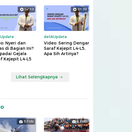
02:13
01:39
kUpdate
detikUpdate
o: Nyeri dan
Video: Sering Dengar
s di Bagian Ini?
Saraf Kejepit L4-L5,
padai Gejala
Apa Sih Artinya?
f Kejepit L4-L5
Lihat Selengkapnya
to
5 Foto
6 Foto