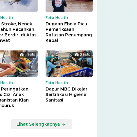
 Health
Foto Health
 Stroke, Nenek
Dugaan Ebola Picu
Tahun Pecahkan
Pemeriksaan
r Berdiri di Atas
Ratusan Penumpang
awat
Kapal
4 Foto
3 Foto
 Health
Foto Health
 Peringatkan
Dapur MBG Dikejar
is Gizi Anak
Sertifikasi Higiene
hanistan Kian
Sanitasi
buruk
Lihat Selengkapnya