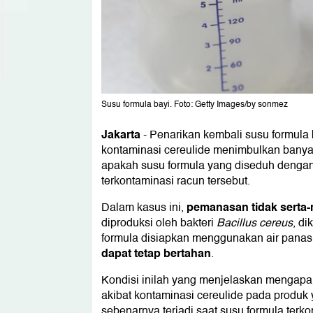
Susu formula bayi. Foto: Getty Images/by sonmez
Jakarta
-
Penarikan kembali susu formula 
kontaminasi cereulide menimbulkan banyak
apakah susu formula yang diseduh dengan
terkontaminasi racun tersebut.
pemanasan tidak serta-
Dalam kasus ini,
diproduksi oleh bakteri
Bacillus cereus
, di
formula disiapkan menggunakan air panas
dapat tetap bertahan
.
Kondisi inilah yang menjelaskan mengapa 
akibat kontaminasi cereulide pada produk
sebenarnya terjadi saat susu formula terk