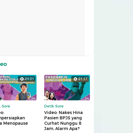
deo
24:01
21:17
k Sore
Detik Sore
o:
Video: Nakes Hina
persiapkan
Pasien BPJS yang
a Menopause
Curhat Nunggu 8
Jam, Alarm Apa?