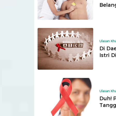
Belan
Ulasan Kh
Di Dae
Istri 
Ulasan Kh
Duh! 
Tangg