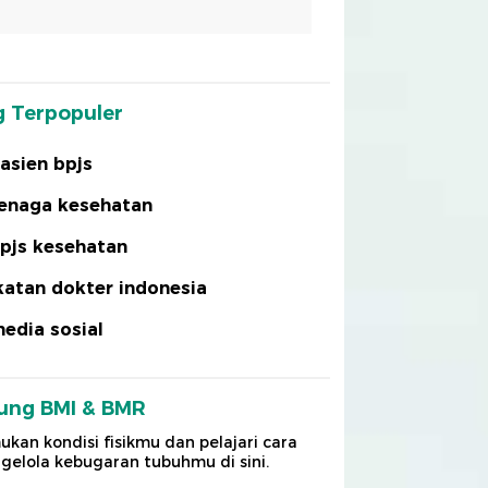
 Terpopuler
asien bpjs
enaga kesehatan
pjs kesehatan
katan dokter indonesia
edia sosial
ung BMI & BMR
kan kondisi fisikmu dan pelajari cara
elola kebugaran tubuhmu di sini.