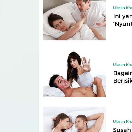
Ulasan Kh
Ini y
'Nyunt
Ulasan Kh
Bagai
Berisi
Ulasan Kh
Susah