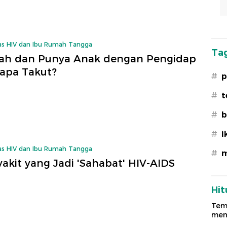
as HIV dan Ibu Rumah Tangga
Tag
ah dan Punya Anak dengan Pengidap
iapa Takut?
#
p
#
t
#
b
#
i
as HIV dan Ibu Rumah Tangga
#
m
akit yang Jadi 'Sahabat' HIV-AIDS
Hit
Temu
meng