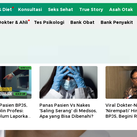
& Diet
Konsultasi
Seks Sehat
True Story
Asah Otak
okter & Ahli
Tes Psikologi
Bank Obat
Bank Penyakit
Pasien BPJS,
Panas Pasien Vs Nakes
Viral Dokter-
lin Profesi:
'Saling Serang' di Medsos,
'Nirempati' Hi
elum Laporkan
Apa yang Bisa Dibenahi?
BPJS, Begini 
Menkes