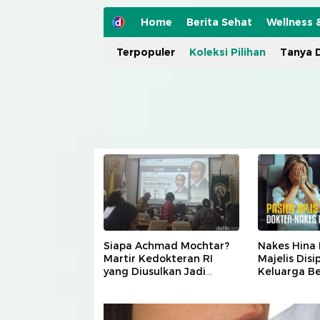
Home
Berita Sehat
Wellness 
Terpopuler
Koleksi Pilihan
Tanya D
Siapa Achmad Mochtar?
Nakes Hina 
Martir Kedokteran RI
Majelis Disip
yang Diusulkan Jadi
Keluarga B
Pahlawan Nasional
Pelaku