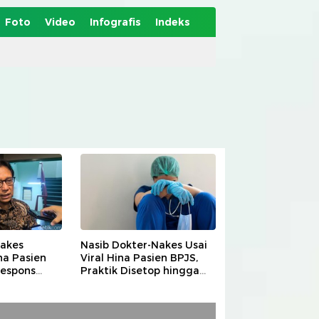
Foto
Video
Infografis
Indeks
Nakes
Nasib Dokter-Nakes Usai
na Pasien
Viral Hina Pasien BPJS,
Respons
Praktik Disetop hingga
Terancam Sanksi