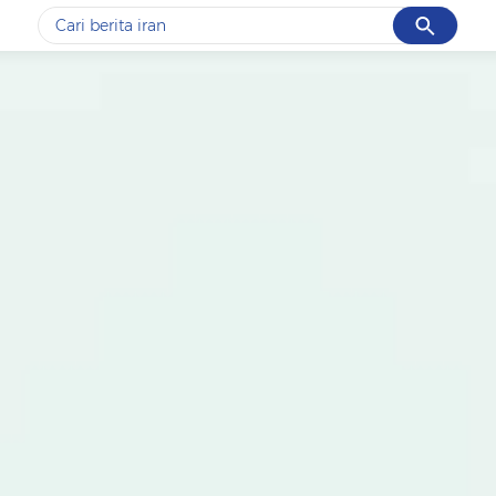
Cancel
Yang sedang ramai dicari
#1
data live draw sgp
#2
iran
#3
senjata
#4
prabowo
#5
gempa hari ini
Promoted
Terakhir yang dicari
Loading...