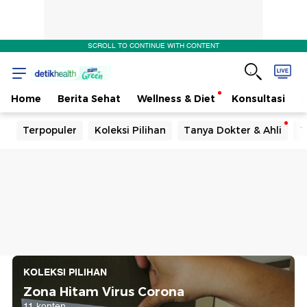
SCROLL TO CONTINUE WITH CONTENT
Home
Berita Sehat
Wellness & Diet
Konsultasi
Terpopuler
Koleksi Pilihan
Tanya Dokter & Ahli
T
KOLEKSI PILIHAN
Zona Hitam Virus Corona
11 konten