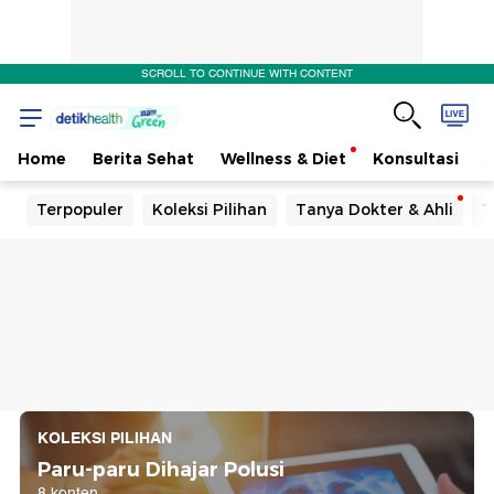
SCROLL TO CONTINUE WITH CONTENT
Home
Berita Sehat
Wellness & Diet
Konsultasi
Terpopuler
Koleksi Pilihan
Tanya Dokter & Ahli
T
KOLEKSI PILIHAN
Paru-paru Dihajar Polusi
8 konten