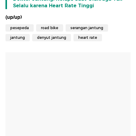
Selalu karena Heart Rate Tinggi
(up/up)
pesepeda
road bike
serangan jantung
jantung
denyut jantung
heart rate