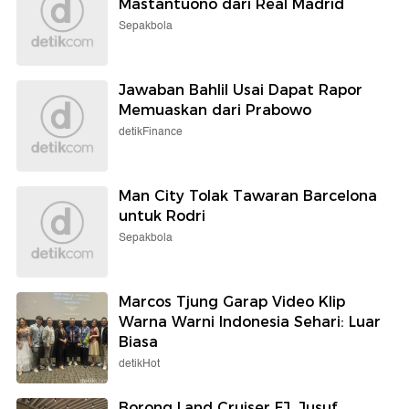
Mastantuono dari Real Madrid
Sepakbola
Jawaban Bahlil Usai Dapat Rapor
Memuaskan dari Prabowo
detikFinance
Man City Tolak Tawaran Barcelona
untuk Rodri
Sepakbola
Marcos Tjung Garap Video Klip
Warna Warni Indonesia Sehari: Luar
Biasa
detikHot
Borong Land Cruiser FJ, Jusuf