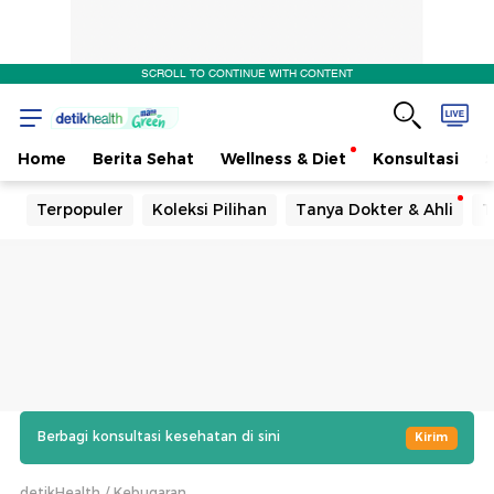
SCROLL TO CONTINUE WITH CONTENT
Home
Berita Sehat
Wellness & Diet
Konsultasi
Terpopuler
Koleksi Pilihan
Tanya Dokter & Ahli
T
Berbagi konsultasi kesehatan di sini
Kirim
detikHealth
Kebugaran