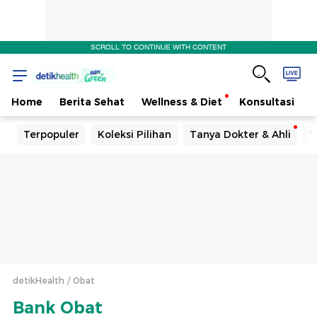
Efek
SCROLL TO CONTINUE WITH CONTENT
Samping
Home
Berita Sehat
Wellness & Diet
Konsultasi
Terpopuler
Koleksi Pilihan
Tanya Dokter & Ahli
T
detikHealth
Obat
Bank Obat