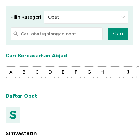
Pilih Kategori
Cari
Cari Berdasarkan Abjad
A
B
C
D
E
F
G
H
I
J
Daftar Obat
S
Simvastatin