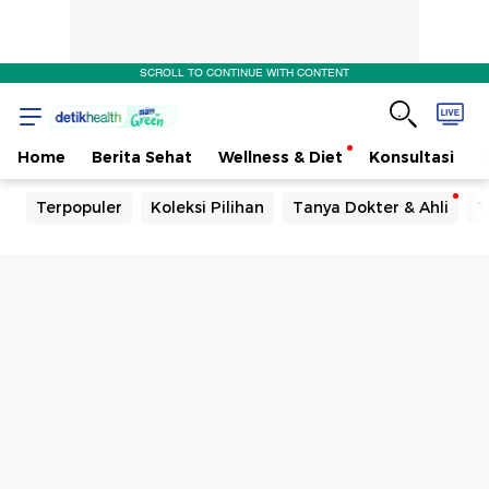
Efek
SCROLL TO CONTINUE WITH CONTENT
Samping
Home
Berita Sehat
Wellness & Diet
Konsultasi
Terpopuler
Koleksi Pilihan
Tanya Dokter & Ahli
T