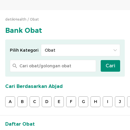
detikHealth
Obat
Bank Obat
Pilih Kategori
Cari
Cari Berdasarkan Abjad
A
B
C
D
E
F
G
H
I
J
Daftar Obat