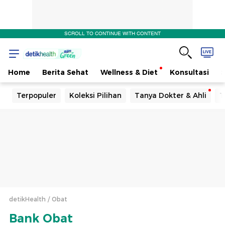
Efek
SCROLL TO CONTINUE WITH CONTENT
Samping
Home
Berita Sehat
Wellness & Diet
Konsultasi
Terpopuler
Koleksi Pilihan
Tanya Dokter & Ahli
T
detikHealth
Obat
Bank Obat