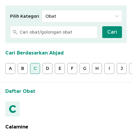
Pilih Kategori
Cari
Cari Berdasarkan Abjad
A
B
C
D
E
F
G
H
I
J
Daftar Obat
C
Calamine