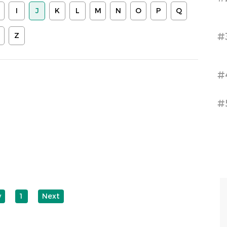
I
J
K
L
M
N
O
P
Q
#
Z
#
#
v
1
Next