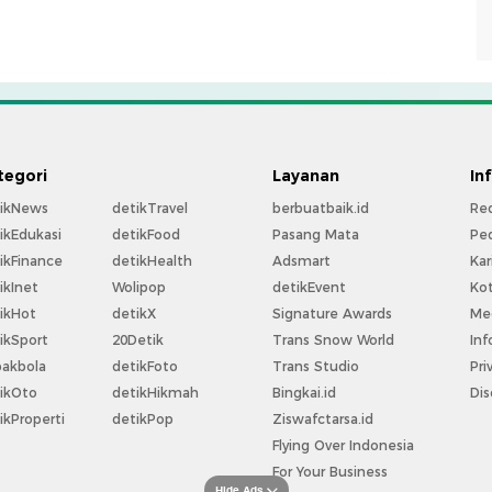
tegori
Layanan
In
ikNews
detikTravel
berbuatbaik.id
Re
ikEdukasi
detikFood
Pasang Mata
Pe
ikFinance
detikHealth
Adsmart
Kar
ikInet
Wolipop
detikEvent
Ko
ikHot
detikX
Signature Awards
Med
ikSport
20Detik
Trans Snow World
Inf
akbola
detikFoto
Trans Studio
Pri
ikOto
detikHikmah
Bingkai.id
Dis
ikProperti
detikPop
Ziswafctarsa.id
Flying Over Indonesia
For Your Business
Hide Ads