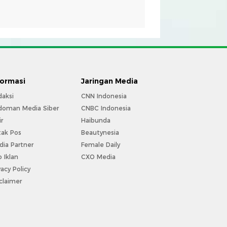
formasi
Jaringan Media
daksi
CNN Indonesia
doman Media Siber
CNBC Indonesia
ir
Haibunda
tak Pos
Beautynesia
ia Partner
Female Daily
o Iklan
CXO Media
vacy Policy
claimer