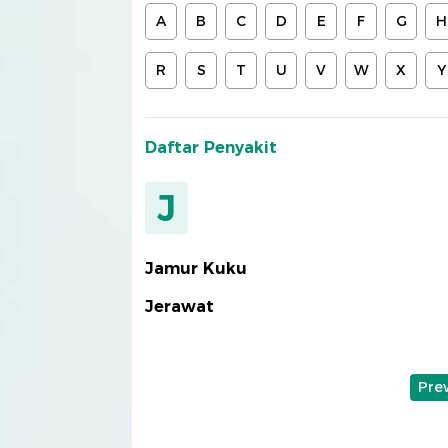
A
B
C
D
E
F
G
H
R
S
T
U
V
W
X
Y
Daftar Penyakit
J
Jamur Kuku
Jerawat
Pre