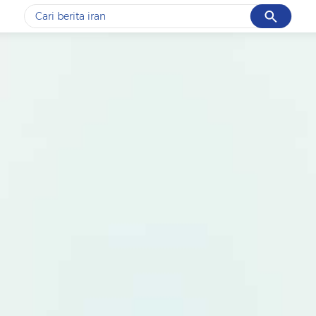
Cancel
Yang sedang ramai dicari
#1
data live draw sgp
#2
iran
#3
senjata
#4
prabowo
#5
gempa hari ini
Promoted
Terakhir yang dicari
Loading...