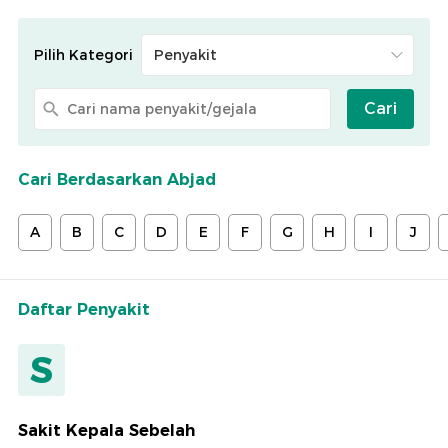
Pilih Kategori
Cari
Cari Berdasarkan Abjad
A
B
C
D
E
F
G
H
I
J
Daftar Penyakit
S
Sakit Kepala Sebelah