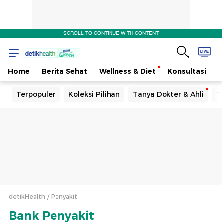
SCROLL TO CONTINUE WITH CONTENT
Home
Berita Sehat
Wellness & Diet
Konsultasi
Terpopuler
Koleksi Pilihan
Tanya Dokter & Ahli
T
detikHealth
Penyakit
Bank Penyakit