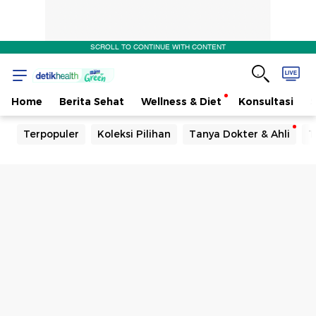
SCROLL TO CONTINUE WITH CONTENT
Home
Berita Sehat
Wellness & Diet
Konsultasi
Terpopuler
Koleksi Pilihan
Tanya Dokter & Ahli
T