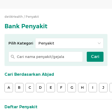
detikHealth
Penyakit
Bank Penyakit
Pilih Kategori
Cari
Cari Berdasarkan Abjad
A
B
C
D
E
F
G
H
I
J
Daftar Penyakit