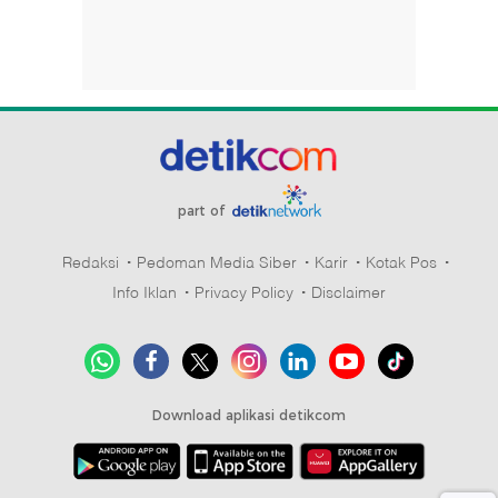
part of
Redaksi
Pedoman Media Siber
Karir
Kotak Pos
Info Iklan
Privacy Policy
Disclaimer
Download aplikasi detikcom