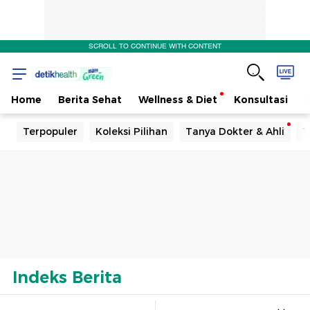
1
SCROLL TO CONTINUE WITH CONTENT
Home
Berita Sehat
Wellness & Diet
Konsultasi
Terpopuler
Koleksi Pilihan
Tanya Dokter & Ahli
T
Indeks Berita