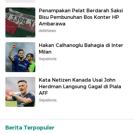
Penampakan Pelat Berdarah Saksi
Bisu Pembunuhan Bos Konter HP
Ambarawa
detikNews
Hakan Calhanoglu Bahagia di Inter
Milan
Sepakbola
Kata Netizen Kanada Usai John
Herdman Langsung Gagal di Piala
AFF
Sepakbola
Berita Terpopuler