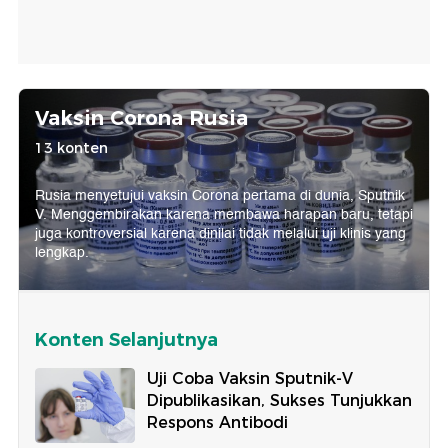
Vaksin Corona Rusia
13 konten
Rusia menyetujui vaksin Corona pertama di dunia, Sputnik
V. Menggembirakan karena membawa harapan baru, tetapi
juga kontroversial karena dinilai tidak melalui uji klinis yang
lengkap.
Konten Selanjutnya
Uji Coba Vaksin Sputnik-V
Dipublikasikan, Sukses Tunjukkan
Respons Antibodi