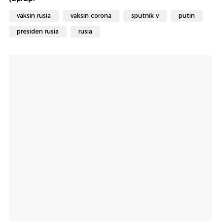
vaksin rusia
vaksin corona
sputnik v
putin
presiden rusia
rusia