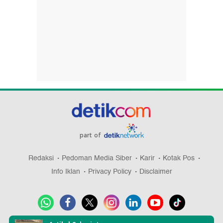
part of
Redaksi
Pedoman Media Siber
Karir
Kotak Pos
Info Iklan
Privacy Policy
Disclaimer