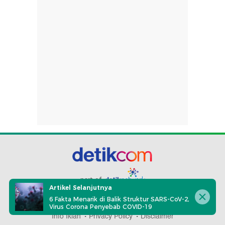
part of
Artikel Selanjutnya
6 Fakta Menarik di Balik Struktur SARS-CoV-2,
Redaksi
Pedoman Media Siber
Karir
Kotak Pos
Virus Corona Penyebab COVID-19
Info Iklan
Privacy Policy
Disclaimer