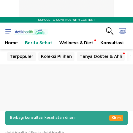
SCROLL TO CONTINUE WITH CONTENT
Home
Berita Sehat
Wellness & Diet
Konsultasi
Terpopuler
Koleksi Pilihan
Tanya Dokter & Ahli
T
Berbagi konsultasi kesehatan di sini
Kirim
detikHealth
Berita detikHealth