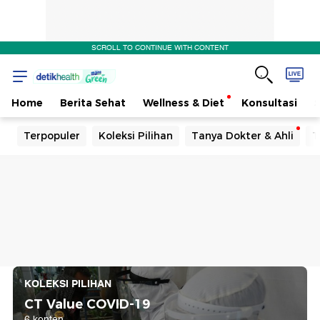
SCROLL TO CONTINUE WITH CONTENT
Home
Berita Sehat
Wellness & Diet
Konsultasi
Terpopuler
Koleksi Pilihan
Tanya Dokter & Ahli
T
KOLEKSI PILIHAN
CT Value COVID-19
6 konten