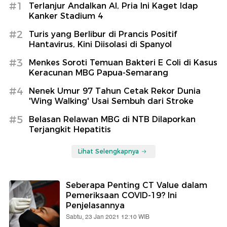
#1
Terlanjur Andalkan AI, Pria Ini Kaget Idap
Kanker Stadium 4
#2
Turis yang Berlibur di Prancis Positif
Hantavirus, Kini Diisolasi di Spanyol
#3
Menkes Soroti Temuan Bakteri E Coli di Kasus
Keracunan MBG Papua-Semarang
#4
Nenek Umur 97 Tahun Cetak Rekor Dunia
'Wing Walking' Usai Sembuh dari Stroke
#5
Belasan Relawan MBG di NTB Dilaporkan
Terjangkit Hepatitis
Lihat Selengkapnya
Seberapa Penting CT Value dalam
Pemeriksaan COVID-19? Ini
Penjelasannya
Sabtu, 23 Jan 2021 12:10 WIB