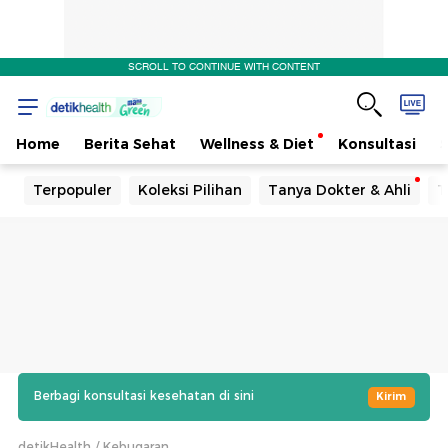
SCROLL TO CONTINUE WITH CONTENT
Home
Berita Sehat
Wellness & Diet
Konsultasi
Terpopuler
Koleksi Pilihan
Tanya Dokter & Ahli
T
Berbagi konsultasi kesehatan di sini
Kirim
detikHealth
Kebugaran