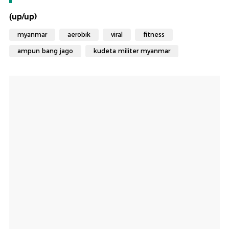
(up/up)
myanmar
aerobik
viral
fitness
ampun bang jago
kudeta militer myanmar