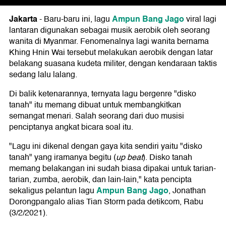
Jakarta
Ampun Bang Jago
-
Baru-baru ini, lagu
viral lagi
lantaran digunakan sebagai musik aerobik oleh seorang
wanita di Myanmar. Fenomenalnya lagi wanita bernama
Khing Hnin Wai tersebut melakukan aerobik dengan latar
belakang suasana kudeta militer, dengan kendaraan taktis
sedang lalu lalang.
Di balik ketenarannya, ternyata lagu bergenre "disko
tanah" itu memang dibuat untuk membangkitkan
semangat menari. Salah seorang dari duo musisi
penciptanya angkat bicara soal itu.
"Lagu ini dikenal dengan gaya kita sendiri yaitu "disko
tanah" yang iramanya begitu (
up beat
). Disko tanah
memang belakangan ini sudah biasa dipakai untuk tarian-
tarian, zumba, aerobik, dan lain-lain," kata pencipta
Ampun Bang Jago
sekaligus pelantun lagu
, Jonathan
Dorongpangalo alias Tian Storm pada detikcom, Rabu
(3/2/2021).