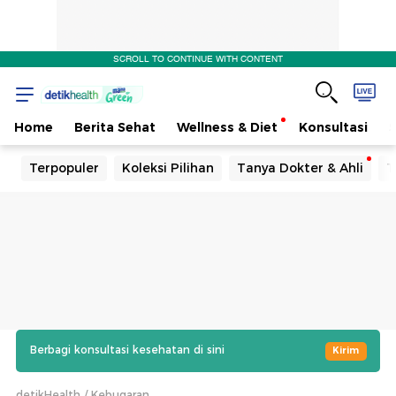
SCROLL TO CONTINUE WITH CONTENT
Home
Berita Sehat
Wellness & Diet
Konsultasi
Terpopuler
Koleksi Pilihan
Tanya Dokter & Ahli
T
Berbagi konsultasi kesehatan di sini
Kirim
detikHealth
Kebugaran