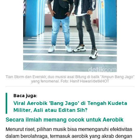
Tian Storm dan Eversklr, duo musisi asal Bitung di balik "Ampun Bang Jago"
yang fenomenal. Foto: Hanif Hawari/detikHOT
Baca juga:
Viral Aerobik 'Bang Jago' di Tengah Kudeta
Militer, Asli atau Editan Sih?
Secara ilmiah memang cocok untuk Aerobik
Menurut riset, pilihan musik bisa memengaruhi efektivitas
dalam berolahraga, termasuk aerobik yang akrab dengan