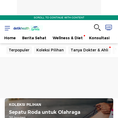
SCROLL TO CONTINUE WITH CONTENT
Home
Berita Sehat
Wellness & Diet
Konsultasi
Terpopuler
Koleksi Pilihan
Tanya Dokter & Ahli
T
KOLEKSI PILIHAN
Sepatu Roda untuk Olahraga
20 konten