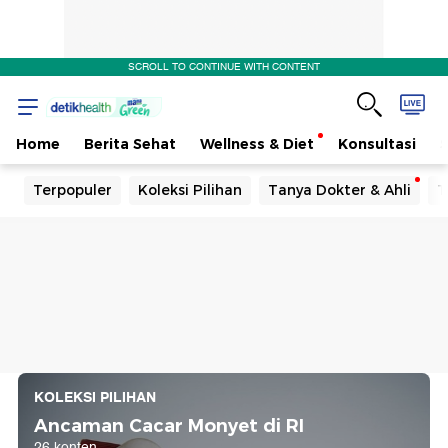
SCROLL TO CONTINUE WITH CONTENT
Home
Berita Sehat
Wellness & Diet
Konsultasi
Terpopuler
Koleksi Pilihan
Tanya Dokter & Ahli
T
KOLEKSI PILIHAN
Ancaman Cacar Monyet di RI
26 konten